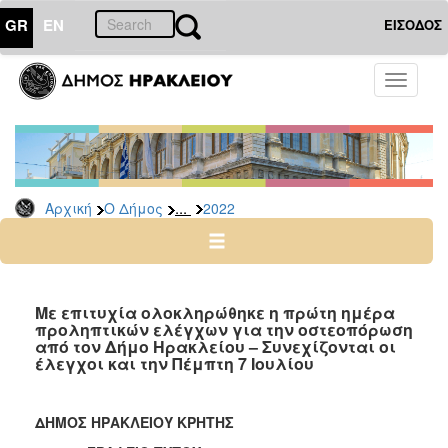
GR
EN
ΕΙΣΟΔΟΣ
Ο
Toggle
ΔΗΜΟΣ
navigati
Δελτία
Τύπου
Αρχείο
...
Αρχική
Ο Δήμος
2022
2026
2025
2024
2023
Με επιτυχία ολοκληρώθηκε η πρώτη ημέρα
προληπτικών ελέγχων για την οστεοπόρωση
2022
από τον Δήμο Ηρακλείου – Συνεχίζονται οι
2021
έλεγχοι και την Πέμπτη 7 Ιουλίου
2020
2019
ΔΗΜΟΣ ΗΡΑΚΛΕΙΟΥ ΚΡΗΤΗΣ