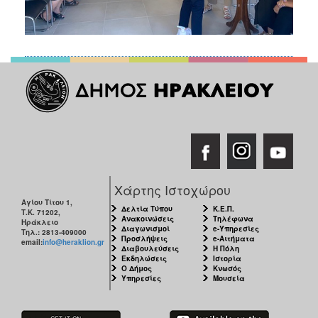
Χάρτης Ιστοχώρου
Αγίου Τίτου 1,
Δελτία Τύπου
Κ.Ε.Π.
Τ.Κ. 71202,
Ανακοινώσεις
Τηλέφωνα
Ηράκλειο
Διαγωνισμοί
e-Υπηρεσίες
Τηλ.: 2813-409000
Προσλήψεις
e-Αιτήματα
email:
info@heraklion.gr
Διαβουλεύσεις
Η Πόλη
Εκδηλώσεις
Ιστορία
Ο Δήμος
Κνωσός
Υπηρεσίες
Μουσεία