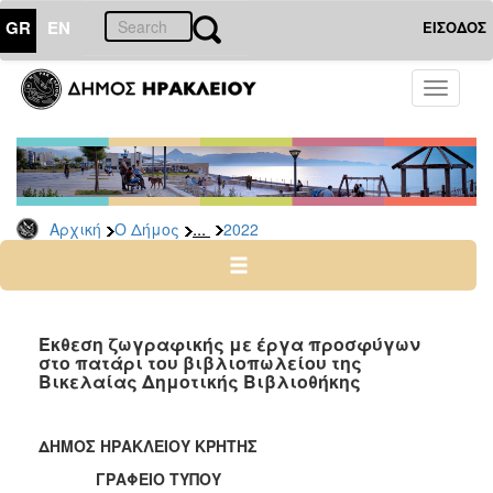
GR
EN
ΕΙΣΟΔΟΣ
Ο
Toggle
ΔΗΜΟΣ
navigati
Δελτία
Τύπου
Αρχείο
...
Αρχική
Ο Δήμος
2022
2026
2025
2024
2023
Έκθεση ζωγραφικής με έργα προσφύγων
στο πατάρι του βιβλιοπωλείου της
2022
Βικελαίας Δημοτικής Βιβλιοθήκης
2021
2020
ΔΗΜΟΣ ΗΡΑΚΛΕΙΟΥ ΚΡΗΤΗΣ
2019
ΓΡΑΦΕΙΟ ΤΥΠΟΥ