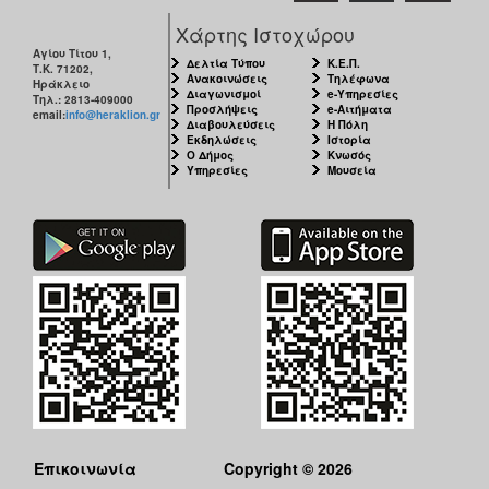
Χάρτης Ιστοχώρου
Αγίου Τίτου 1,
Δελτία Τύπου
Κ.Ε.Π.
Τ.Κ. 71202,
Ανακοινώσεις
Τηλέφωνα
Ηράκλειο
Διαγωνισμοί
e-Υπηρεσίες
Τηλ.: 2813-409000
Προσλήψεις
e-Αιτήματα
email:
info@heraklion.gr
Διαβουλεύσεις
Η Πόλη
Εκδηλώσεις
Ιστορία
Ο Δήμος
Κνωσός
Υπηρεσίες
Μουσεία
Επικοινωνία
Copyright © 2026