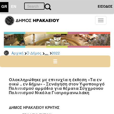
GR
EN
ΕΙΣΟΔΟΣ
Ο
Toggle
ΔΗΜΟΣ
navigati
Δελτία
Τύπου
Αρχείο
...
Αρχική
Ο Δήμος
2022
2026
2025
2024
2023
Ολοκληρώθηκε με επιτυχία η έκθεση «Τα εν
οικώ .. εν δήμω» - Ξενάγηση στον Υφυπουργό
2022
Πολιτισμού αρμόδιο για θέματα Σύγχρονου
2021
Πολιτισμού Νικόλα Γιατρομανωλάκη
2020
2019
ΔΗΜΟΣ ΗΡΑΚΛΕΙΟΥ ΚΡΗΤΗΣ