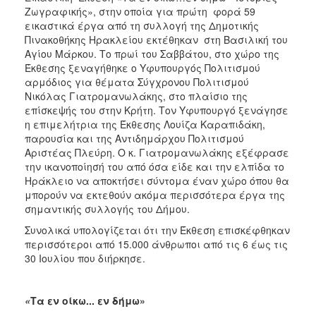
ΑΝΘΕΚΤΙΚΗ
Ζωγραφικής», στην οποία για πρώτη φορά 59
ΠΟΛΗ
εικαστικά έργα από τη συλλογή της Δημοτικής
Πινακοθήκης Ηρακλείου εκτέθηκαν στη Βασιλική του
Αγίου Μάρκου. Το πρωί του Σαββάτου, στο χώρο της
Έκθεσης ξεναγήθηκε ο Υφυπουργός Πολιτισμού
αρμόδιος για θέματα Σύγχρονου Πολιτισμού
Νικόλας Γιατρομανωλάκης, στο πλαίσιο της
επίσκεψής του στην Κρήτη. Τον Υφυπουργό ξενάγησε
η επιμελήτρια της Έκθεσης Λουίζα Καραπιδάκη,
παρουσία και της Αντιδημάρχου Πολιτισμού
Αριστέας Πλεύρη. Ο κ. Γιατρομανωλάκης εξέφρασε
την ικανοποίησή του από όσα είδε και την ελπίδα το
Ηράκλειο να αποκτήσει σύντομα έναν χώρο όπου θα
μπορούν να εκτεθούν ακόμα περισσότερα έργα της
σημαντικής συλλογής του Δήμου.
Συνολικά υπολογίζεται ότι την Έκθεση επισκέφθηκαν
περισσότεροι από 15.000 άνθρωποι από τις 6 έως τις
30 Ιουλίου που διήρκησε.
«
Τα εν οίκω... εν δήμω»