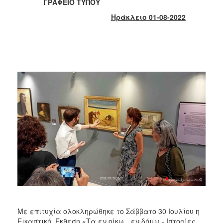
2018
ΓΡΑΦΕΙΟ ΤΥΠΟΥ
2017
Ηράκλειο 01-08-2022
2016
2015
2013
2012
2011
2010
2006
Ο
ΤΟΠΟΣ
ΜΑΣ
ΠΟΛΙΤΙΣΜΟΣ
Με επιτυχία ολοκληρώθηκε το Σάββατο 30 Ιουλίου η
Εικαστική Έκθεση «Τα εν οίκω…εν δήμω - Ιστορίες