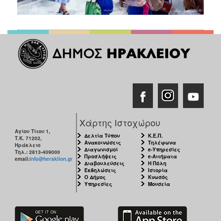
Χάρτης Ιστοχώρου
Αγίου Τίτου 1,
Δελτία Τύπου
Κ.Ε.Π.
Τ.Κ. 71202,
Ανακοινώσεις
Τηλέφωνα
Ηράκλειο
Διαγωνισμοί
e-Υπηρεσίες
Τηλ.: 2813-409000
Προσλήψεις
e-Αιτήματα
email:
info@heraklion.gr
Διαβουλεύσεις
Η Πόλη
Εκδηλώσεις
Ιστορία
Ο Δήμος
Κνωσός
Υπηρεσίες
Μουσεία