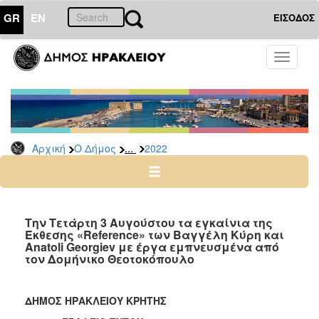
GR
EN
ΕΙΣΟΔΟΣ
Ο
Toggle
ΔΗΜΟΣ
navigati
Δελτία
Τύπου
Αρχείο
...
Αρχική
Ο Δήμος
2022
2026
2025
2024
2023
Την Τετάρτη 3 Αυγούστου τα εγκαίνια της
Έκθεσης «Reference» των Βαγγέλη Κύρη και
2022
Anatoli Georgiev με έργα εμπνευσμένα από
2021
τον Δομήνικο Θεοτοκόπουλο
2020
2019
ΔΗΜΟΣ ΗΡΑΚΛΕΙΟΥ ΚΡΗΤΗΣ