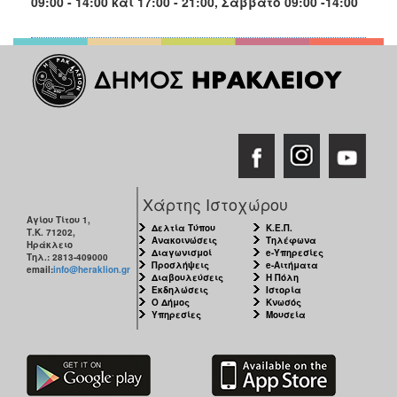
09:00 - 14:00 και 17:00 - 21:00, Σάββατο 09:00 -14:00
Χάρτης Ιστοχώρου
Αγίου Τίτου 1,
Δελτία Τύπου
Κ.Ε.Π.
Τ.Κ. 71202,
Ανακοινώσεις
Τηλέφωνα
Ηράκλειο
Διαγωνισμοί
e-Υπηρεσίες
Τηλ.: 2813-409000
Προσλήψεις
e-Αιτήματα
email:
info@heraklion.gr
Διαβουλεύσεις
Η Πόλη
Εκδηλώσεις
Ιστορία
Ο Δήμος
Κνωσός
Υπηρεσίες
Μουσεία