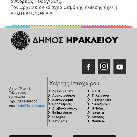
ο Ανδρέας Γεωργιάδης.
Τον αρχιτεκτονικό σχεδιασμό της έκθεσης έχει η
ΑΡΧΙΤΕΚΤΟΝΟΦΙΛΙΑ.
Χάρτης Ιστοχώρου
Αγίου Τίτου 1,
Δελτία Τύπου
Κ.Ε.Π.
Τ.Κ. 71202,
Ανακοινώσεις
Τηλέφωνα
Ηράκλειο
Διαγωνισμοί
e-Υπηρεσίες
Τηλ.: 2813-409000
Προσλήψεις
e-Αιτήματα
email:
info@heraklion.gr
Διαβουλεύσεις
Η Πόλη
Εκδηλώσεις
Ιστορία
Ο Δήμος
Κνωσός
Υπηρεσίες
Μουσεία