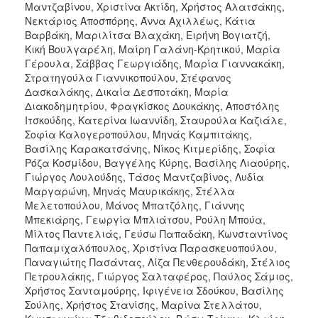
Μαντζαβίνου, Χριστίνα Ακτίδη, Χρήστος Αλατσάκης,
Νεκτάριος Αποσπόρης, Άννα Αχιλλέως, Κάτια
Βαρβάκη, Μαριλίτσα Βλαχάκη, Ειρήνη Βογιατζή,
Κική Βουλγαρέλη, Μαίρη Γαλάνη-Κρητικού, Μαρία
Γέρουλα, Σάββας Γεωργιάδης, Μαρία Γιαννακάκη,
Στρατηγούλα Γιαννικοπoύλου, Στέφανος
Δασκαλάκης, Δικαία Δεσποτάκη, Μαρία
Διακοδημητρίου, Φραγκίσκος Δουκάκης, Αποστόλης
Ιτσκούδης, Κατερίνα Ιωαννίδη, Σταυρούλα Καζιάλε,
Σοφία Καλογεροπούλου, Μηνάς Καμπιτάκης,
Βασίλης Καρακατσάνης, Νίκος Κιτμερίδης, Σοφία
Ρόζα Κοσμίδου, Βαγγέλης Κύρης, Βασίλης Λιαούρης,
Γιώργος Λουλούδης, Τάσος Μαντζαβίνος, Λυδία
Μαργαρώνη, Μηνάς Μαυρικάκης, Στέλλα
Μελετοπούλου, Μάνος Μπατζόλης, Γιάννης
Μπεκιάρης, Γεωργία Μπλιάτσου, Ρούλη Μπούα,
Μίλτος Παντελιάς, Γεύσω Παπαδάκη, Κωνσταντίνος
Παπαμιχαλόπουλος, Χριστίνα Παρασκευοπούλου,
Παναγιώτης Πασάντας, Λίζα Πενθερουδάκη, Στέλιος
Πετρουλάκης, Γιώργος Σαλταφέρος, Παύλος Σάμιος,
Χρήστος Σανταμούρης, Ιφιγένεια Σδούκου, Βασίλης
Σούλης, Χρήστος Στανίσης, Μαρίνα Στελλάτου,