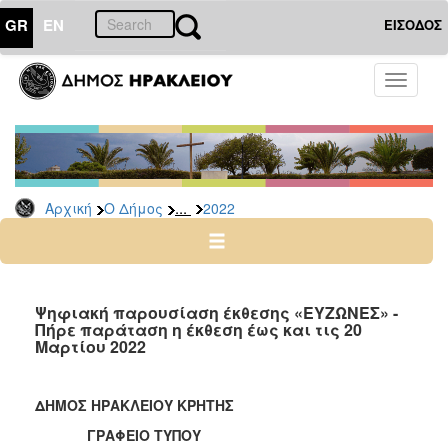
GR
EN
ΕΙΣΟΔΟΣ
Ο
Toggle
ΔΗΜΟΣ
navigati
Δελτία
Τύπου
Αρχείο
...
Αρχική
Ο Δήμος
2022
2026
2025
2024
2023
Ψηφιακή παρουσίαση έκθεσης «ΕΥΖΩΝΕΣ» -
Πήρε παράταση η έκθεση έως και τις 20
2022
Μαρτίου 2022
2021
2020
ΔΗΜΟΣ ΗΡΑΚΛΕΙΟΥ ΚΡΗΤΗΣ
2019
ΓΡΑΦΕΙΟ ΤΥΠΟΥ