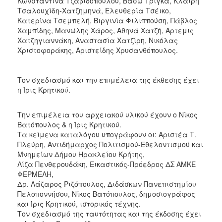
Κωνσταντίνα Τζαβιδοπούλου, Βάσω Τρίγκα, Κλαίρη
Τσαλουχίδη-Χατζημηνά, Ελευθερία Τσέικο,
Κατερίνα Τσεμπελή, Βιργινία Φιλιππούση, Πάβλος
Χαμπίδης, Μανώλης Χάρος, Αθηνά Χατζή, Άρτεμις
Χατζηγιαννάκη, Αναστασία Χατζίρη, Νικόλας
Χριστοφοράκης, Αριστείδης Χρυσανθόπουλος.
Τον σχεδιασμό και την επιμέλεια της έκθεσης έχει
η Ίρις Κρητικού.
Την επιμέλεια του αρχειακού υλικού έχουν ο Νίκος
Βατόπουλος & η Ίρις Κρητικού.
Τα κείμενα καταλόγου υπογράφουν οι: Αριστέα Τ.
Πλεύρη, Αντιδήμαρχος Πολιτισμού-Εθελοντισμού και
Μνημείων Δήμου Ηρακλείου Κρήτης,
Λίζα Πενθερουδάκη, Εικαστικός-Πρόεδρος ΔΣ ΑΜΚΕ
ΦΕΡΜΕΛΗ,
Δρ. Λάζαρος Ριζόπουλος, Διδάσκων Πανεπιστημίου
Πελοποννήσου, Νίκος Βατόπουλος, δημοσιογράφος
και Ίρις Κρητικού, ιστορικός τέχνης.
Τον σχεδιασμό της ταυτότητας και της έκδοσης έχει