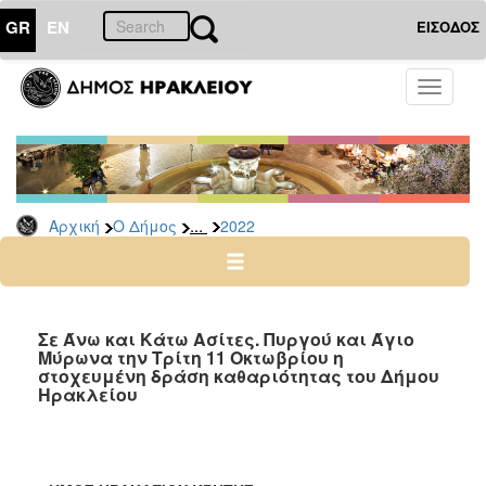
GR
EN
ΕΙΣΟΔΟΣ
Ο
Toggle
ΔΗΜΟΣ
navigati
Δελτία
Τύπου
Αρχείο
...
Αρχική
Ο Δήμος
2022
2026
2025
2024
2023
Σε Άνω και Κάτω Ασίτες. Πυργού και Άγιο
Μύρωνα την Τρίτη 11 Οκτωβρίου η
2022
στοχευμένη δράση καθαριότητας του Δήμου
2021
Ηρακλείου
2020
2019