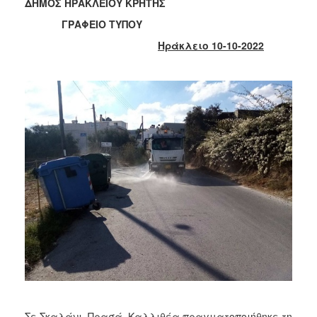
2018
ΔΗΜΟΣ ΗΡΑΚΛΕΙΟΥ ΚΡΗΤΗΣ
2017
ΓΡΑΦΕΙΟ ΤΥΠΟΥ
2016
Ηράκλειο 10-10-2022
2015
2013
2012
2011
2010
2006
Ο
ΤΟΠΟΣ
ΜΑΣ
ΠΟΛΙΤΙΣΜΟΣ
Σε Σκαλάνι, Πρασά, Καλλιθέα πραγματοποιήθηκε τη