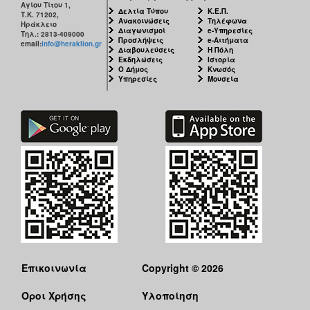
Αγίου Τίτου 1,
Δελτία Τύπου
Κ.Ε.Π.
Τ.Κ. 71202,
Ανακοινώσεις
Τηλέφωνα
Ηράκλειο
Διαγωνισμοί
e-Υπηρεσίες
Τηλ.: 2813-409000
Προσλήψεις
e-Αιτήματα
email:
info@heraklion.gr
Διαβουλεύσεις
Η Πόλη
Εκδηλώσεις
Ιστορία
Ο Δήμος
Κνωσός
Υπηρεσίες
Μουσεία
Επικοινωνία
Copyright © 2026
Όροι Χρήσης
Υλοποίηση