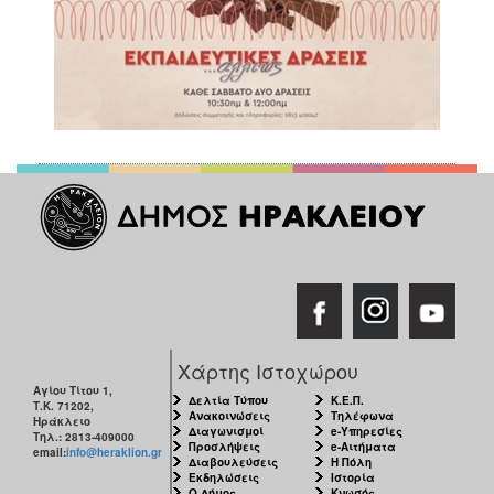
Χάρτης Ιστοχώρου
Αγίου Τίτου 1,
Δελτία Τύπου
Κ.Ε.Π.
Τ.Κ. 71202,
Ανακοινώσεις
Τηλέφωνα
Ηράκλειο
Διαγωνισμοί
e-Υπηρεσίες
Τηλ.: 2813-409000
Προσλήψεις
e-Αιτήματα
email:
info@heraklion.gr
Διαβουλεύσεις
Η Πόλη
Εκδηλώσεις
Ιστορία
Ο Δήμος
Κνωσός