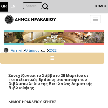
GR
EN
ΕΙΣΟΔΟΣ
Ο
Toggle
ΔΗΜΟΣ
navigati
Δελτία
Τύπου
Αρχείο
...
Αρχική
Ο Δήμος
2022
2026
2025
2024
2023
Συνεχίζονται το Σάββατο 26 Μαρτίου οι
εκπαιδευτικές δράσεις στο πατάρι του
2022
βιβλιοπωλείου της Βικελαίας Δημοτικής
2021
Βιβλιοθήκης
2020
2019
ΔΗΜΟΣ ΗΡΑΚΛΕΙΟΥ ΚΡΗΤΗΣ