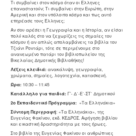
Τι συμβαίνει στον κόσμο όταν οι Έλληνες
επαναστατούν; Τι συμβαίνει στην Ευρώπη, στην
Αμερική και στον υπόλοιπο κόσμο και πως αυτό
επηρέασε τους Έλληνες;
Αν σου αρέσει η Γεωγραφία και η Ιστορία, αν είσαι
πολύ καλός στο να ξεχωρίζεις τις σημαίες του
κόσμου ή αν απλώς απολαμβάνεις τα βιβλία του
Τζιάνι Ροντάρι, τότε σε περιμένουμε στο
ανανεωμένο πατάρι του βιβλιοπωλείου της
Βικελαίας Δημοτικής Βιβλιοθήκης!
Λέξεις κλειδιά:
ανακάλυψη, γεωγραφία,
χρώματα, σημαίες, λογοτεχνία, κατασκευή.
Ώρα:
10:30 – 11:45
Κατάλληλο για παιδιά:
Γ’- Δ΄-Ε΄-ΣΤ΄ Δημοτικού
2ο Εκπαιδευτικό Πρόγραμμα:
«Τα Ελληνάκια»
Σύντομη Περιγραφή
: «Τα Ελληνάκια», της
Ευγενίας Φακίνου, εκδ. ΚΕΔΡΟΣ. Αφήγηση βιβλίου
και εικαστική δραστηριότητα με τους ήρωες.
Στο βιβλίο της Ευγενίας Φακίνου οι ανθρώπινες