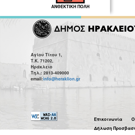
ΑΝΘΕΚΤΙΚΗ ΠΟΛΗ
Αγίου Τίτου 1,
Τ.Κ. 71202,
Ηράκλειο
Τηλ.: 2813-409000
email:
info@heraklion.gr
Επικοινωνία
Ό
Δήλωση Προσβασ