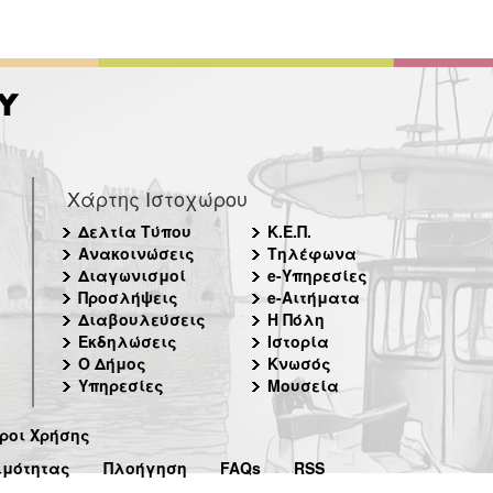
Χάρτης Ιστοχώρου
Δελτία Τύπου
Κ.Ε.Π.
Ανακοινώσεις
Τηλέφωνα
Διαγωνισμοί
e-Υπηρεσίες
Προσλήψεις
e-Αιτήματα
Διαβουλεύσεις
Η Πόλη
Εκδηλώσεις
Ιστορία
Ο Δήμος
Κνωσός
Υπηρεσίες
Μουσεία
ροι Χρήσης
ιμότητας
Πλοήγηση
FAQs
RSS