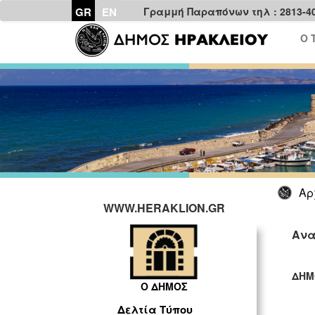
GR
EN
Γραμμή Παραπόνων τηλ : 2813-4
Ο 
Αρ
WWW.HERAKLION.GR
Ανα
ΔΗΜ
Ο ΔΗΜΟΣ
ΓΡ
Δελτία Τύπου