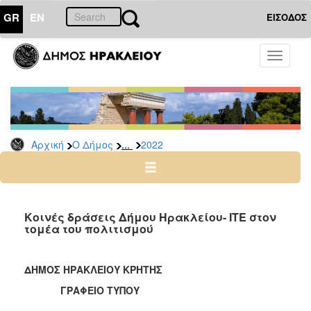
GR
EN
ΕΙΣΟΔΟΣ
Ο
Toggle
ΔΗΜΟΣ
navigati
Δελτία
Τύπου
Αρχείο
...
Αρχική
Ο Δήμος
2022
2026
2025
2024
2023
Κοινές δράσεις Δήμου Ηρακλείου- ΙΤΕ στον
τομέα του πολιτισμού
2022
2021
ΔΗΜΟΣ ΗΡΑΚΛΕΙΟΥ ΚΡΗΤΗΣ
2020
ΓΡΑΦΕΙΟ ΤΥΠΟΥ
2019