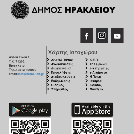
Χάρτης Ιστοχώρου
Αγίου Τίτου 1,
Δελτία Τύπου
Κ.Ε.Π.
Τ.Κ. 71202,
Ανακοινώσεις
Τηλέφωνα
Ηράκλειο
Διαγωνισμοί
e-Υπηρεσίες
Τηλ.: 2813-409000
Προσλήψεις
e-Αιτήματα
email:
info@heraklion.gr
Διαβουλεύσεις
Η Πόλη
Εκδηλώσεις
Ιστορία
Ο Δήμος
Κνωσός
Υπηρεσίες
Μουσεία