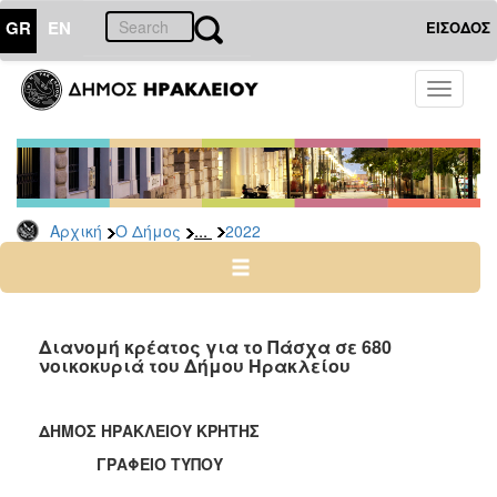
GR
EN
ΕΙΣΟΔΟΣ
Ο
Toggle
ΔΗΜΟΣ
navigati
Δελτία
Τύπου
Αρχείο
...
Αρχική
Ο Δήμος
2022
2026
2025
2024
2023
Διανομή κρέατος για το Πάσχα σε 680
νοικοκυριά του Δήμου Ηρακλείου
2022
2021
ΔΗΜΟΣ ΗΡΑΚΛΕΙΟΥ ΚΡΗΤΗΣ
2020
ΓΡΑΦΕΙΟ ΤΥΠΟΥ
2019