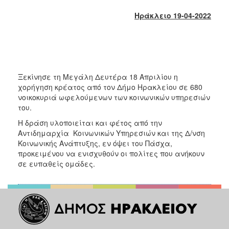
2018
Ηράκλειο 19-04-2022
2017
2016
2015
2013
Ξεκίνησε τη Μεγάλη Δευτέρα 18 Απριλίου η
2012
χορήγηση κρέατος από τον Δήμο Ηρακλείου σε 680
2011
νοικοκυριά ωφελούμενων των κοινωνικών υπηρεσιών
του.
2010
Η δράση υλοποιείται και φέτος από την
2006
Αντιδημαρχία Κοινωνικών Υπηρεσιών και της Δ/νση
Κοινωνικής Ανάπτυξης, εν όψει του Πάσχα,
προκειμένου να ενισχυθούν οι πολίτες που ανήκουν
σε ευπαθείς ομάδες.
Ο
ΤΟΠΟΣ
ΜΑΣ
ΠΟΛΙΤΙΣΜΟΣ