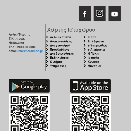
ΑΝΘΕΚΤΙΚΗ
ΠΟΛΗ
Χάρτης Ιστοχώρου
Αγίου Τίτου 1,
Δελτία Τύπου
Κ.Ε.Π.
Τ.Κ. 71202,
Ανακοινώσεις
Τηλέφωνα
Ηράκλειο
Διαγωνισμοί
e-Υπηρεσίες
Τηλ.: 2813-409000
Προσλήψεις
e-Αιτήματα
email:
info@heraklion.gr
Διαβουλεύσεις
Η Πόλη
Εκδηλώσεις
Ιστορία
Ο Δήμος
Κνωσός
Υπηρεσίες
Μουσεία