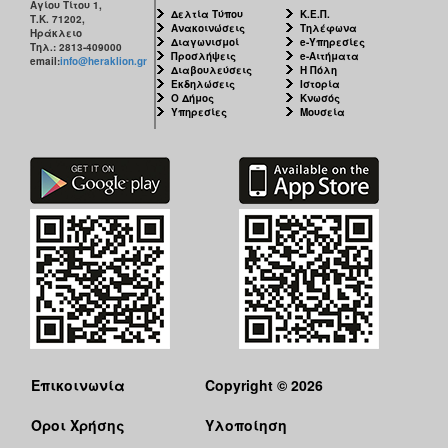
Αγίου Τίτου 1,
Δελτία Τύπου
Κ.Ε.Π.
Τ.Κ. 71202,
Ανακοινώσεις
Τηλέφωνα
Ηράκλειο
Διαγωνισμοί
e-Υπηρεσίες
Τηλ.: 2813-409000
Προσλήψεις
e-Αιτήματα
email:
info@heraklion.gr
Διαβουλεύσεις
Η Πόλη
Εκδηλώσεις
Ιστορία
Ο Δήμος
Κνωσός
Υπηρεσίες
Μουσεία
Επικοινωνία
Copyright © 2026
Όροι Χρήσης
Υλοποίηση