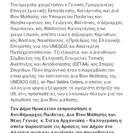
Την ημερίδα χαιρέτησαν ο Γενικός Γραμματέας
Επαγγελματικής Εκπαίδευσης, Κατάρτισης και Διά
Βίου Μάθησης του Υπουργείου Παιδείας και
Θρησκευμάτων, κος Γεώργιος Βούτσινος, ο Δήμαρχος
Λαρισαίων, κος Απόστολος Καλογιάννης ενώ
χαιρετισμούς απέστειλαν ο Δήμαρχος Κορινθίων,
κος Βασίλης Νανόπουλος, η Πρόεδρος της Ελληνικής
Επιτροπής για την UNESCO, κα Αικατερίνη
Παπαχριστοπούλου -Τζιτζικώστα, και ο Διευθύνων
Σύμβουλος της Ελληνικής Εταιρείας Τοπικής
Ανάπτυξης και Αυτοδιοίκησης (ΕΕΤΑΑ), κος Σπύρος
Σπυρίδων. Πολύ σημαντική ήταν η παρέμβαση του
επικεφαλής του Ινστιτούτου Δια Βίου Μάθησης της
UNESCO (UIL), κο Raul Valdes Cotera, ο οποίος για
άλλη μια φορά εξέφρασε τη αμέριστη στήριξη του
UIL στις προσπάθειες των ελληνικών πόλεων για την
προώθηση της Δια Βίου μάθησης.
Τον Δήμο Ηρακλείου εκπροσώπησε η
Αντιδήμαρχος Παιδείας, Δια Βίου Μάθησης και
Νέας Γενιάς κ. Στέλα Αρχοντάκη – Καλογεράκη η
οποία παρουσίασε τις δράσεις του Δήμου στο
πλαίσιο αυτό και χαιρέτησε την πρωτοβουλία