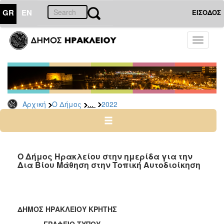
GR
EN
ΕΙΣΟΔΟΣ
Ο
Toggle
ΔΗΜΟΣ
navigati
Δελτία
Τύπου
Αρχείο
...
Αρχική
Ο Δήμος
2022
2026
2025
2024
2023
Ο Δήμος Ηρακλείου στην ημερίδα για την
Δια Βίου Μάθηση στην Τοπική Αυτοδιοίκηση
2022
2021
2020
ΔΗΜΟΣ ΗΡΑΚΛΕΙΟΥ ΚΡΗΤΗΣ
2019
ΓΡΑΦΕΙΟ ΤΥΠΟΥ