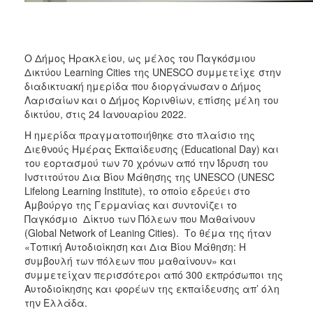
ΑΝΘΕΚΤΙΚΗ
ΠΟΛΗ
Ο Δήμος Ηρακλείου, ως μέλος του Παγκόσμιου
Δικτύου Learning Cities της UNESCO συμμετείχε στην
διαδικτυακή ημερίδα που διοργάνωσαν ο Δήμος
Λαρισαίων και ο Δήμος Κορινθίων, επίσης μέλη του
δικτύου, στις 24 Ιανουαρίου 2022.
Η ημερίδα πραγματοποιήθηκε στο πλαίσιο της
Διεθνούς Ημέρας Εκπαίδευσης (Educational Day) και
του εορτασμού των 70 χρόνων από την Ίδρυση του
Ινστιτούτου Δια Βίου Μάθησης της UNESCO (UNESC
Lifelong Learning Institute), το οποίο εδρεύει στο
Αμβούργο της Γερμανίας και συντονίζει το
Παγκόσμιο Δίκτυο των Πόλεων που Μαθαίνουν
(Global Network of Leaning Cities). Το θέμα της ήταν
«Τοπική Αυτοδιοίκηση και Δια Βίου Μάθηση: Η
συμβουλή των πόλεων που μαθαίνουν» και
συμμετείχαν περισσότεροι από 300 εκπρόσωποι της
Αυτοδιοίκησης και φορέων της εκπαίδευσης απ’ όλη
την Ελλάδα.