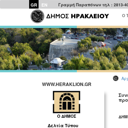
GR
EN
Γραμμή Παραπόνων τηλ : 2813-4
Ο 
Αρχ
WWW.HERAKLION.GR
Συν
προ
Ο ΔΗΜΟΣ
ΔΗΜ
ΓΡ
Δελτία Τύπου