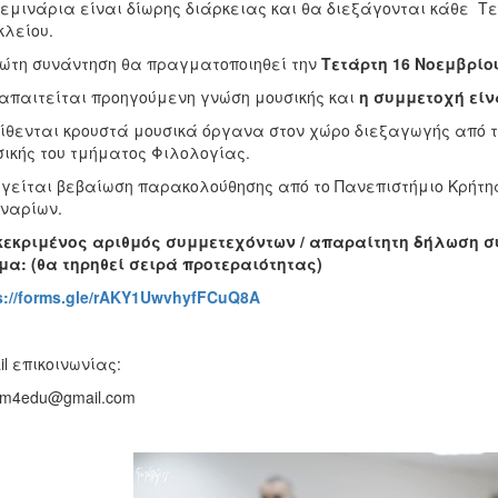
εμινάρια είναι δίωρης διάρκειας και θα διεξάγονται κάθε Τε
λείου.
ώτη συνάντηση θα πραγματοποιηθεί την
Τετάρτη 16 Νοεμβρίου 
απαιτείται προηγούμενη γνώση μουσικής και
η συμμετοχή εί
ίθενται κρουστά μουσικά όργανα στον χώρο διεξαγωγής από 
ικής του τμήματος Φιλολογίας.
γείται βεβαίωση παρακολούθησης από το Πανεπιστήμιο Κρήτης 
ναρίων.
κεκριμένος αριθμός συμμετεχόντων / απαραίτητη δήλωση σ
α: (θα τηρηθεί σειρά προτεραιότητας)
s
://
forms
.
gle
/
rAKY
1
UwvhyfFCuQ
8
A
il επικοινωνίας:
hm4edu@gmail.com