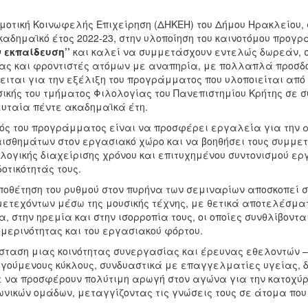
μοτική Κοινωφελής Επιχείρηση (ΔΗΚΕΗ) του Δήμου Ηρακλείου, 
καδημαϊκό έτος 2022-23, στην υλοποίηση του καινοτόμου προ
 εκπαίδευση’’
και καλεί να συμμετάσχουν εντελώς δωρεάν, 
ας και φροντιστές ατόμων με αναπηρία, με πολλαπλά προσδοκ
ειται για την εξέλιξη του προγράμματος που υλοποιείται απ
ικής του τμήματος Φιλολογίας του Πανεπιστημίου Κρήτης σε 
υταία πέντε ακαδημαϊκά έτη.
ός του προγράμματος είναι να προσφέρει εργαλεία για την 
ισθημάτων στον εργασιακό χώρο και να βοηθήσει τους συμμετ
λογικής διαχείρισης χρόνου και επιτυχημένου συντονισμού 
οτικότητάς τους.
ποθέτηση του ρυθμού στον πυρήνα των σεμιναρίων αποσκοπεί σ
ετεχόντων μέσω της μουσικής τέχνης, με θετικά αποτελέσματ
α, στην ηρεμία και στην ισορροπία τους, οι οποίες συνθλίβοντα
μερινότητας και του εργασιακού φόρτου.
σταση μιας κοινότητας συνεργασίας και έρευνας εθελοντών 
γούμενους κύκλους, συνδυαστικά με επαγγελματίες υγείας, δη
 να προσφέρουν πολύτιμη αρωγή στον αγώνα για την κατοχύ
ωνικών ομάδων, μεταγγίζοντας τις γνώσεις τους σε άτομα που