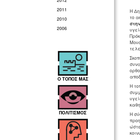
2012
2011
H Δη
το α
2010
στην
2006
υγεί
Πρόκ
Μουσ
τελε
Σκοπ
συνα
ορθο
αποδ
Ο ΤΟΠΟΣ ΜΑΣ
Η το
συμμ
υγεί
καθη
ΠΟΛΙΤΙΣΜΟΣ
Η σύ
προη
ώστε
κοιν