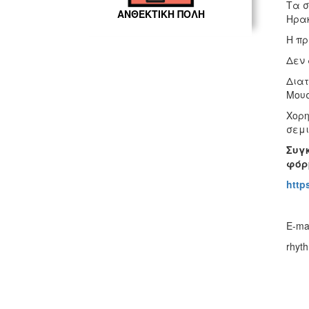
Τα σ
ΑΝΘΕΚΤΙΚΗ ΠΟΛΗ
Ηρακ
Η πρ
Δεν 
Διατ
Μουσ
Χορη
σεμι
Συγ
φόρμ
http
E-ma
rhyt