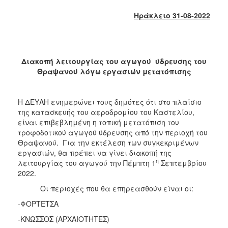
2018
Ηράκλειο 31-08-2022
2017
2016
2015
Διακοπή λειτουργίας του αγωγού ύδρευσης του
2013
Θραψανού λόγω εργασιών μετατόπισης
2012
2011
Η ΔΕΥΑΗ ενημερώνει τους δημότες ότι στο πλαίσιο
2010
της κατασκευής του αεροδρομίου του Καστελίου,
είναι επιβεβλημένη η τοπική μετατόπιση του
2006
τροφοδοτικού αγωγού ύδρευσης από την περιοχή του
Θραψανού. Για την εκτέλεση των συγκεκριμένων
εργασιών, θα πρέπει να γίνει διακοπή της
η
λειτουργίας του αγωγού την Πέμπτη 1
Σεπτεμβρίου
2022.
Ο
ΤΟΠΟΣ
Οι περιοχές που θα επηρεασθούν είναι οι:
ΜΑΣ
-ΦΟΡΤΕΤΣΑ
ΠΟΛΙΤΙΣΜΟΣ
-ΚΝΩΣΣΟΣ (ΑΡΧΑΙΟΤΗΤΕΣ)