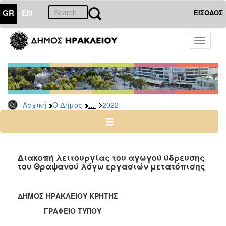
GR
EN
ΕΙΣΟΔΟΣ
Ο
Toggle
ΔΗΜΟΣ
navigati
Δελτία
Τύπου
Αρχείο
...
Αρχική
Ο Δήμος
2022
2026
2025
2024
2023
Διακοπή λειτουργίας του αγωγού ύδρευσης
του Θραψανού λόγω εργασιών μετατόπισης
2022
2021
ΔΗΜΟΣ ΗΡΑΚΛΕΙΟΥ ΚΡΗΤΗΣ
2020
ΓΡΑΦΕΙΟ ΤΥΠΟΥ
2019