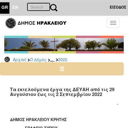
GR
EN
ΕΙΣΟΔΟΣ
Ο
Toggle
ΔΗΜΟΣ
navigati
Δελτία
Τύπου
Αρχείο
...
Αρχική
Ο Δήμος
2022
2026
2025
2024
2023
Τα εκτελούμενα έργα της ΔΕΥΑΗ από τις 29
Αυγούστου έως τις 2 Σεπτεμβρίου 2022
2022
2021
2020
ΔΗΜΟΣ ΗΡΑΚΛΕΙΟΥ ΚΡΗΤΗΣ
2019
ΓΡΑΦΕΙΟ ΤΥΠΟΥ