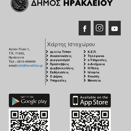
ΑΝΘΕΚΤΙΚΗ
ΠΟΛΗ
Χάρτης Ιστοχώρου
Αγίου Τίτου 1,
Δελτία Τύπου
Κ.Ε.Π.
Τ.Κ. 71202,
Ανακοινώσεις
Τηλέφωνα
Ηράκλειο
Διαγωνισμοί
e-Υπηρεσίες
Τηλ.: 2813-409000
Προσλήψεις
e-Αιτήματα
email:
info@heraklion.gr
Διαβουλεύσεις
Η Πόλη
Εκδηλώσεις
Ιστορία
Ο Δήμος
Κνωσός
Υπηρεσίες
Μουσεία