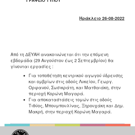
2018
2017
Ηράκλειο 26-08-2022
2016
2015
2013
2012
Από τη ΔΕΥΑΗ ανακοινώνεται ότι την επόμενη
2011
εβδομάδα (29 Αυγούστου έως 2 Σεπτεμβρίου) θα
2010
γίνονται εργασίες :
2006
Για τοποθέτηση κεντρικού αγωγού ύδρευσης
και ομβρίων στις οδούς Λυκείου, Γεωργ.
Ορφανού, Σωσικράτη, και Ματθαιάκη, στην
περιοχή Κορώνη Μαγαρά.
Για αποκαταστάσεις τομών στις οδούς
Ο
Τιθύος, Μπουμπουλίνας, Ξηρουχάκη και Δημ.
ΤΟΠΟΣ
Μακρή, στην περιοχή Κορώνη Μαγαρά.
ΜΑΣ
ΠΟΛΙΤΙΣΜΟΣ