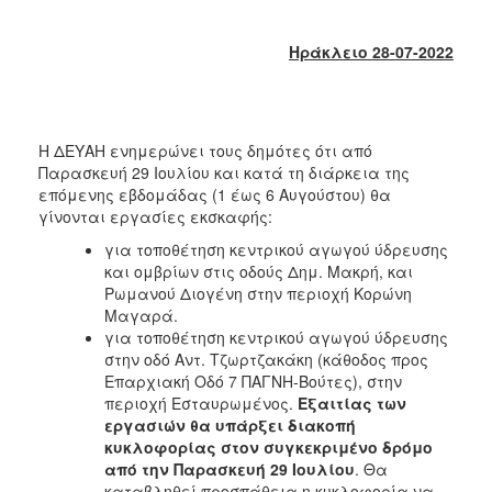
2018
2017
Ηράκλειο 28-07-2022
2016
2015
2013
Η ΔΕΥΑΗ ενημερώνει τους δημότες ότι από
2012
Παρασκευή 29 Ιουλίου και κατά τη διάρκεια της
επόμενης εβδομάδας (1 έως 6 Αυγούστου) θα
2011
γίνονται εργασίες εκσκαφής:
2010
για τοποθέτηση κεντρικού αγωγού ύδρευσης
2006
και ομβρίων στις οδούς Δημ. Μακρή, και
Ρωμανού Διογένη στην περιοχή Κορώνη
Μαγαρά.
για τοποθέτηση κεντρικού αγωγού ύδρευσης
στην οδό Αντ. Τζωρτζακάκη (κάθοδος προς
Ο
Επαρχιακή Οδό 7 ΠΑΓΝΗ-Βούτες), στην
ΤΟΠΟΣ
περιοχή Εσταυρωμένος.
Εξαιτίας των
ΜΑΣ
εργασιών θα υπάρξει διακοπή
κυκλοφορίας στον συγκεκριμένο δρόμο
ΠΟΛΙΤΙΣΜΟΣ
από την Παρασκευή 29 Ιουλίου
. Θα
καταβληθεί προσπάθεια η κυκλοφορία να