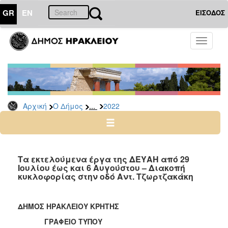
GR
EN
ΕΙΣΟΔΟΣ
Ο
Toggle
ΔΗΜΟΣ
navigati
Δελτία
Τύπου
Αρχείο
...
Αρχική
Ο Δήμος
2022
2026
2025
2024
2023
Τα εκτελούμενα έργα της ΔΕΥΑΗ από 29
Ιουλίου έως και 6 Αυγούστου – Διακοπή
2022
κυκλοφορίας στην οδό Αντ. Τζωρτζακάκη
2021
2020
ΔΗΜΟΣ ΗΡΑΚΛΕΙΟΥ ΚΡΗΤΗΣ
2019
ΓΡΑΦΕΙΟ ΤΥΠΟΥ