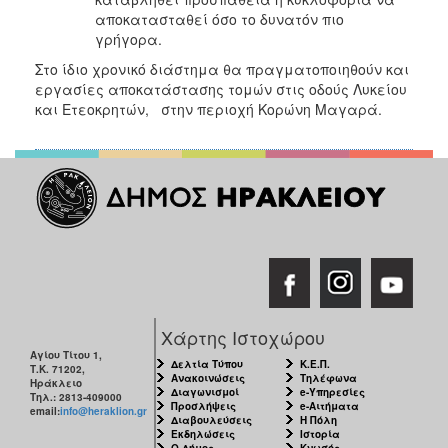
ΑΝΘΕΚΤΙΚΗ
αποκατασταθεί όσο το δυνατόν πιο
ΠΟΛΗ
γρήγορα.
Στο ίδιο χρονικό διάστημα θα πραγματοποιηθούν και
εργασίες αποκατάστασης τομών στις οδούς Λυκείου
και Ετεοκρητών, στην περιοχή Κορώνη Μαγαρά.
Χάρτης Ιστοχώρου
Αγίου Τίτου 1,
Δελτία Τύπου
Κ.Ε.Π.
Τ.Κ. 71202,
Ανακοινώσεις
Τηλέφωνα
Ηράκλειο
Διαγωνισμοί
e-Υπηρεσίες
Τηλ.: 2813-409000
Προσλήψεις
e-Αιτήματα
email:
info@heraklion.gr
Διαβουλεύσεις
Η Πόλη
Εκδηλώσεις
Ιστορία
Ο Δήμος
Κνωσός