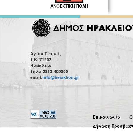
ΑΝΘΕΚΤΙΚΗ ΠΟΛΗ
Αγίου Τίτου 1,
Τ.Κ. 71202,
Ηράκλειο
Τηλ.: 2813-409000
email:
info@heraklion.gr
Επικοινωνία
Ό
Δήλωση Προσβασ