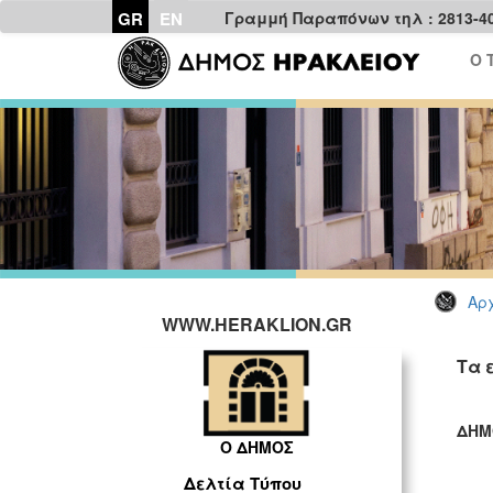
GR
EN
Γραμμή Παραπόνων τηλ : 2813-4
Ο 
Αρχ
WWW.HERAKLION.GR
Τα 
ΔΗΜ
Ο ΔΗΜΟΣ
ΓΡ
Δελτία Τύπου