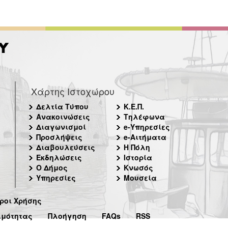
Χάρτης Ιστοχώρου
Δελτία Τύπου
Κ.Ε.Π.
Ανακοινώσεις
Τηλέφωνα
Διαγωνισμοί
e-Υπηρεσίες
Προσλήψεις
e-Αιτήματα
Διαβουλεύσεις
Η Πόλη
Εκδηλώσεις
Ιστορία
Ο Δήμος
Κνωσός
Υπηρεσίες
Μουσεία
ροι Χρήσης
ιμότητας
Πλοήγηση
FAQs
RSS