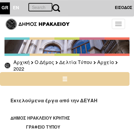
GR
EN
ΕΙΣΟΔΟΣ
Ο
Toggle
ΔΗΜΟΣ
navigati
Δελτία
Τύπου
Αρχείο
Αρχική
Ο Δήμος
Δελτία Τύπου
Αρχείο
2026
2022
2025
2024
2023
2022
Εκτελούμενα έργα από την ΔΕΥΑΗ
2021
2020
ΔΗΜΟΣ ΗΡΑΚΛΕΙΟΥ ΚΡΗΤΗΣ
2019
ΓΡΑΦΕΙΟ ΤΥΠΟΥ