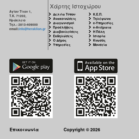
Χάρτης Ιστοχώρου
Αγίου Τίτου 1,
Δελτία Τύπου
Κ.Ε.Π.
Τ.Κ. 71202,
Ανακοινώσεις
Τηλέφωνα
Ηράκλειο
Διαγωνισμοί
e-Υπηρεσίες
Τηλ.: 2813-409000
Προσλήψεις
e-Αιτήματα
email:
info@heraklion.gr
Διαβουλεύσεις
Η Πόλη
Εκδηλώσεις
Ιστορία
Ο Δήμος
Κνωσός
Υπηρεσίες
Μουσεία
Επικοινωνία
Copyright © 2026