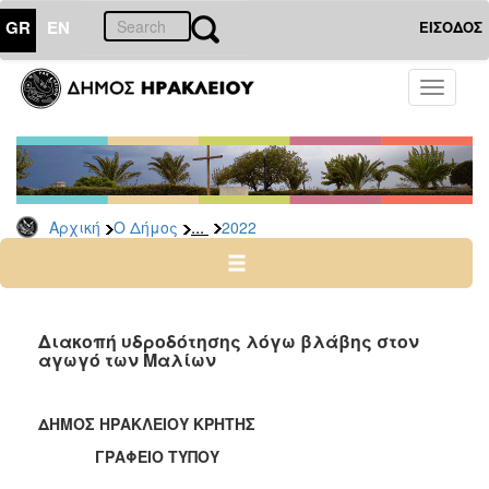
GR
EN
ΕΙΣΟΔΟΣ
Ο
Toggle
ΔΗΜΟΣ
navigati
Δελτία
Τύπου
Αρχείο
...
Αρχική
Ο Δήμος
2022
2026
2025
2024
2023
Διακοπή υδροδότησης λόγω βλάβης στον
αγωγό των Μαλίων
2022
2021
ΔΗΜΟΣ ΗΡΑΚΛΕΙΟΥ ΚΡΗΤΗΣ
2020
ΓΡΑΦΕΙΟ ΤΥΠΟΥ
2019