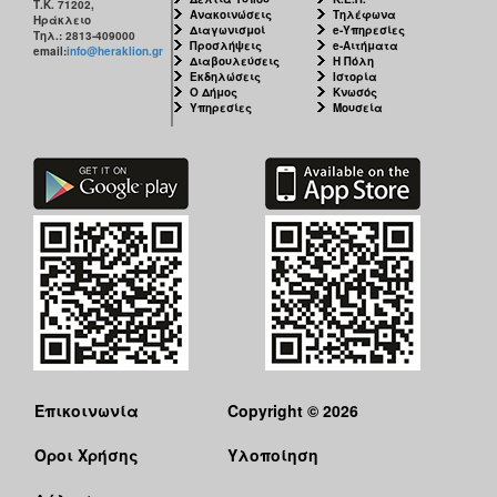
Τ.Κ. 71202,
Ανακοινώσεις
Τηλέφωνα
Ηράκλειο
Διαγωνισμοί
e-Υπηρεσίες
Τηλ.: 2813-409000
Προσλήψεις
e-Αιτήματα
email:
info@heraklion.gr
Διαβουλεύσεις
Η Πόλη
Εκδηλώσεις
Ιστορία
Ο Δήμος
Κνωσός
Υπηρεσίες
Μουσεία
Επικοινωνία
Copyright © 2026
Όροι Χρήσης
Υλοποίηση