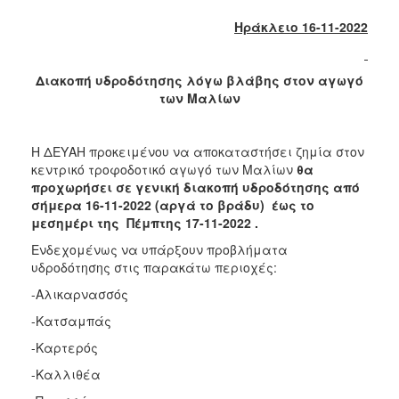
2018
Ηράκλειο 16-11-2022
2017
2016
Διακοπή υδροδότησης λόγω βλάβης στον αγωγό
2015
των Μαλίων
2013
2012
Η ΔΕΥΑΗ προκειμένου να αποκαταστήσει ζημία στον
2011
κεντρικό τροφοδοτικό αγωγό των Μαλίων
θα
προχωρήσει σε γενική διακοπή υδροδότησης από
2010
σήμερα 16-11-2022 (αργά το βράδυ)
έως το
2006
μεσημέρι της Πέμπτης 17-11-2022 .
Ενδεχομένως να υπάρξουν προβλήματα
υδροδότησης στις παρακάτω περιοχές:
-Αλικαρνασσός
Ο
ΤΟΠΟΣ
-Κατσαμπάς
ΜΑΣ
-Καρτερός
ΠΟΛΙΤΙΣΜΟΣ
-Καλλιθέα