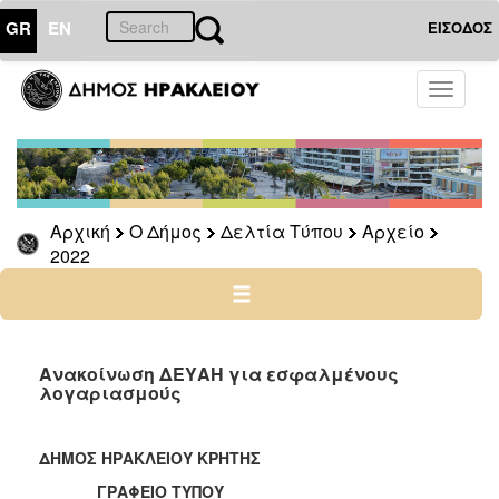
GR
EN
ΕΙΣΟΔΟΣ
Ο
Toggle
ΔΗΜΟΣ
navigati
Δελτία
Τύπου
Αρχείο
Αρχική
Ο Δήμος
Δελτία Τύπου
Αρχείο
2026
2022
2025
2024
2023
2022
Ανακοίνωση ΔΕΥΑΗ για εσφαλμένους
λογαριασμούς
2021
2020
ΔΗΜΟΣ ΗΡΑΚΛΕΙΟΥ ΚΡΗΤΗΣ
2019
ΓΡΑΦΕΙΟ ΤΥΠΟΥ