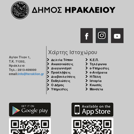
ΑΝΘΕΚΤΙΚΗ
ΠΟΛΗ
Χάρτης Ιστοχώρου
Αγίου Τίτου 1,
Δελτία Τύπου
Κ.Ε.Π.
Τ.Κ. 71202,
Ανακοινώσεις
Τηλέφωνα
Ηράκλειο
Διαγωνισμοί
e-Υπηρεσίες
Τηλ.: 2813-409000
Προσλήψεις
e-Αιτήματα
email:
info@heraklion.gr
Διαβουλεύσεις
Η Πόλη
Εκδηλώσεις
Ιστορία
Ο Δήμος
Κνωσός
Υπηρεσίες
Μουσεία