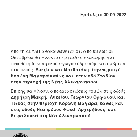
2018
2017
Ηράκλειο 30-09-2022
2016
2015
2013
2012
Από τη ΔΕΥΑΗ ανακοινώνεται ότι από 03 έως 08
2011
Οκτωβρίου θα γίνονται εργασίες εκσκαφής για
τοποθέτηση κεντρικού αγωγού ύδρευσης και ομβρίων
2010
στις οδούς:
Λυκείου και Ματθαιάκη στην περιοχή
2006
Κορώνη Μαγαρά καθώς και στην οδό Σταδίου
στην περιοχή της Νέας Αλικαρνασσού.
Επίσης θα γίνουν, αποκαταστάσεις τομών στις οδούς
Δημήτρη Μακρή, Λυκείου, Γεωργίου Ορφανού, και
Τιθύος στην περιοχή Κορώνη Μαγαρά, καθώς και
Ο
ΤΟΠΟΣ
στις οδούς Νικηφόρου Φωκά, Αρχιμήδους, και
ΜΑΣ
Κεφαλουκά στη Νέα Αλικαρνασσό.
ΠΟΛΙΤΙΣΜΟΣ