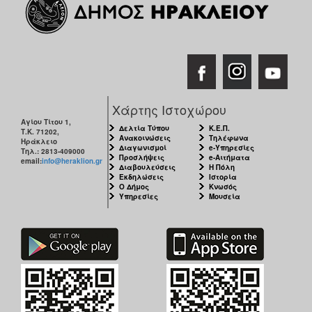
ΑΝΘΕΚΤΙΚΗ
ΠΟΛΗ
Χάρτης Ιστοχώρου
Αγίου Τίτου 1,
Δελτία Τύπου
Κ.Ε.Π.
Τ.Κ. 71202,
Ανακοινώσεις
Τηλέφωνα
Ηράκλειο
Διαγωνισμοί
e-Υπηρεσίες
Τηλ.: 2813-409000
Προσλήψεις
e-Αιτήματα
email:
info@heraklion.gr
Διαβουλεύσεις
Η Πόλη
Εκδηλώσεις
Ιστορία
Ο Δήμος
Κνωσός
Υπηρεσίες
Μουσεία