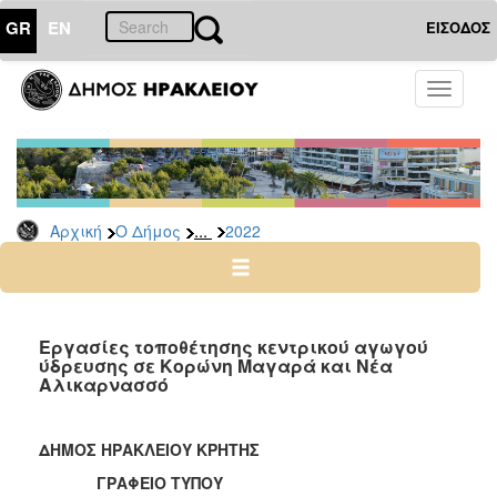
GR
EN
ΕΙΣΟΔΟΣ
Ο
Toggle
ΔΗΜΟΣ
navigati
Δελτία
Τύπου
Αρχείο
...
Αρχική
Ο Δήμος
2022
2026
2025
2024
2023
Εργασίες τοποθέτησης κεντρικού αγωγού
ύδρευσης σε Κορώνη Μαγαρά και Νέα
2022
Αλικαρνασσό
2021
2020
ΔΗΜΟΣ ΗΡΑΚΛΕΙΟΥ ΚΡΗΤΗΣ
2019
ΓΡΑΦΕΙΟ ΤΥΠΟΥ