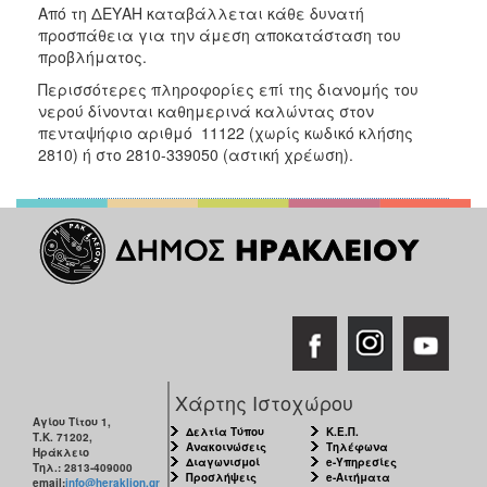
Από τη ΔΕΥΑΗ καταβάλλεται κάθε δυνατή
ΑΝΘΕΚΤΙΚΗ
ΠΟΛΗ
προσπάθεια για την άμεση αποκατάσταση του
προβλήματος.
Περισσότερες πληροφορίες επί της διανομής του
νερού δίνονται καθημερινά καλώντας στον
πενταψήφιο αριθμό 11122 (χωρίς κωδικό κλήσης
2810) ή στο 2810-339050 (αστική χρέωση).
Χάρτης Ιστοχώρου
Αγίου Τίτου 1,
Δελτία Τύπου
Κ.Ε.Π.
Τ.Κ. 71202,
Ανακοινώσεις
Τηλέφωνα
Ηράκλειο
Διαγωνισμοί
e-Υπηρεσίες
Τηλ.: 2813-409000
Προσλήψεις
e-Αιτήματα
email:
info@heraklion.gr