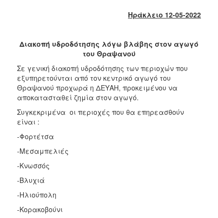
2018
Ηράκλειο 12-05-2022
2017
2016
Διακοπή υδροδότησης λόγω βλάβης στον αγωγό
2015
του Θραψανού
2013
Σε γενική διακοπή υδροδότησης των περιοχών που
2012
εξυπηρετούνται από τον κεντρικό αγωγό του
Θραψανού προχωρά η ΔΕΥΑΗ, προκειμένου να
2011
αποκατασταθεί ζημία στον αγωγό.
2010
Συγκεκριμένα οι περιοχές που θα επηρεασθούν
2006
είναι :
-Φορτέτσα
-Μεσαμπελιές
-Κνωσσός
Ο
ΤΟΠΟΣ
-Βλυχιά
ΜΑΣ
-Ηλιούπολη
ΠΟΛΙΤΙΣΜΟΣ
-Κορακοβούνι