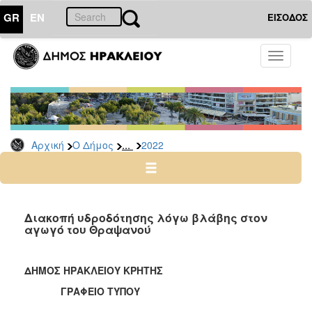
GR
EN
ΕΙΣΟΔΟΣ
Ο
Toggle
ΔΗΜΟΣ
navigati
Δελτία
Τύπου
Αρχείο
...
Αρχική
Ο Δήμος
2022
2026
2025
2024
2023
Διακοπή υδροδότησης λόγω βλάβης στον
αγωγό του Θραψανού
2022
2021
ΔΗΜΟΣ ΗΡΑΚΛΕΙΟΥ ΚΡΗΤΗΣ
2020
ΓΡΑΦΕΙΟ ΤΥΠΟΥ
2019