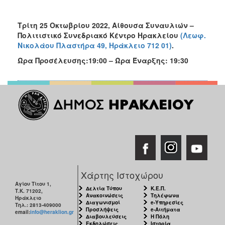
Τρίτη 25 Οκτωβρίου 2022, Αίθουσα Συναυλιών –
Πολιτιστικό Συνεδριακό Κέντρο Ηρακλείου
(Λεωφ.
Νικολάου Πλαστήρα 49, Ηράκλειο 712 01)
.
Ώρα Προσέλευσης:19:00 – Ώρα Έναρξης: 19:30
Χάρτης Ιστοχώρου
Αγίου Τίτου 1,
Δελτία Τύπου
Κ.Ε.Π.
Τ.Κ. 71202,
Ανακοινώσεις
Τηλέφωνα
Ηράκλειο
Διαγωνισμοί
e-Υπηρεσίες
Τηλ.: 2813-409000
Προσλήψεις
e-Αιτήματα
email:
info@heraklion.gr
Διαβουλεύσεις
Η Πόλη
Εκδηλώσεις
Ιστορία