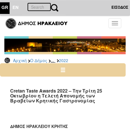
GR
EN
ΕΙΣΟΔΟΣ
Ο
Toggle
ΔΗΜΟΣ
navigati
Δελτία
Τύπου
Αρχείο
...
Αρχική
Ο Δήμος
2022
2026
2025
2024
2023
Cretan Taste Awards 2022 – Την Τρίτη 25
Οκτωβρίου η Τελετή Απονομής των
2022
Βραβείων Κρητικής Γαστρονομίας
2021
2020
2019
ΔΗΜΟΣ ΗΡΑΚΛΕΙΟΥ ΚΡΗΤΗΣ