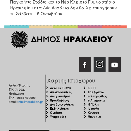
2018
Παγκρήτιο Στάδιο και το Νέο Κλειστό Γυμναστήριο
Ηρακλείου στα Δύο Αοράκια δεν θα λειτουργήσουν
2017
το Σάββατο 15 Οκτωβρίου.
2016
2015
2013
2012
2011
2010
2006
Χάρτης Ιστοχώρου
Αγίου Τίτου 1,
Δελτία Τύπου
Κ.Ε.Π.
Τ.Κ. 71202,
Ανακοινώσεις
Τηλέφωνα
Ηράκλειο
Διαγωνισμοί
e-Υπηρεσίες
Τηλ.: 2813-409000
Ο
Προσλήψεις
e-Αιτήματα
email:
info@heraklion.gr
ΤΟΠΟΣ
Διαβουλεύσεις
Η Πόλη
ΜΑΣ
Εκδηλώσεις
Ιστορία
Ο Δήμος
Κνωσός
Υπηρεσίες
Μουσεία
ΠΟΛΙΤΙΣΜΟΣ