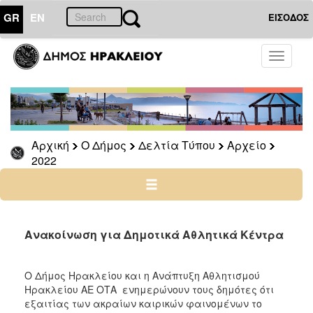
GR
EN
ΕΙΣΟΔΟΣ
Ο
Toggle
ΔΗΜΟΣ
navigati
Δελτία
Τύπου
Αρχείο
Αρχική
Ο Δήμος
Δελτία Τύπου
Αρχείο
2026
2022
2025
2024
2023
2022
Ανακοίνωση για Δημοτικά Αθλητικά Κέντρα
2021
2020
Ο Δήμος Ηρακλείου και η Ανάπτυξη Αθλητισμού
Ηρακλείου ΑΕ ΟΤΑ ενημερώνουν τους δημότες ότι
2019
εξαιτίας των ακραίων καιρικών φαινομένων το