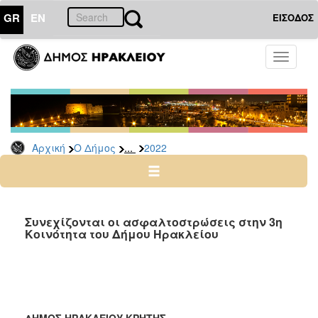
GR
EN
ΕΙΣΟΔΟΣ
Ο
Toggle
ΔΗΜΟΣ
navigati
Δελτία
Τύπου
Αρχείο
...
Αρχική
Ο Δήμος
2022
2026
2025
2024
2023
Συνεχίζονται οι ασφαλτοστρώσεις στην 3η
Κοινότητα του Δήμου Ηρακλείου
2022
2021
2020
2019
ΔΗΜΟΣ ΗΡΑΚΛΕΙΟΥ ΚΡΗΤΗΣ