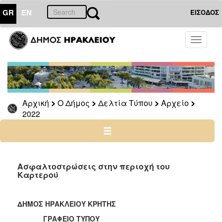
GR
EN
ΕΙΣΟΔΟΣ
Ο
Toggle
ΔΗΜΟΣ
navigati
Δελτία
Τύπου
Αρχείο
Αρχική
Ο Δήμος
Δελτία Τύπου
Αρχείο
2026
2022
2025
2024
2023
2022
Ασφαλτοστρώσεις στην περιοχή του
Καρτερού
2021
2020
ΔΗΜΟΣ ΗΡΑΚΛΕΙΟΥ ΚΡΗΤΗΣ
2019
ΓΡΑΦΕΙΟ ΤΥΠΟΥ