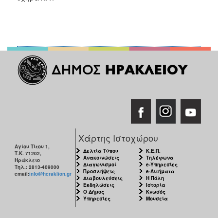
ΑΝΘΕΚΤΙΚΗ
ΠΟΛΗ
Χάρτης Ιστοχώρου
Αγίου Τίτου 1,
Δελτία Τύπου
Κ.Ε.Π.
Τ.Κ. 71202,
Ανακοινώσεις
Τηλέφωνα
Ηράκλειο
Διαγωνισμοί
e-Υπηρεσίες
Τηλ.: 2813-409000
Προσλήψεις
e-Αιτήματα
email:
info@heraklion.gr
Διαβουλεύσεις
Η Πόλη
Εκδηλώσεις
Ιστορία
Ο Δήμος
Κνωσός
Υπηρεσίες
Μουσεία