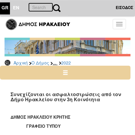
GR
EN
ΕΙΣΟΔΟΣ
Ο
Toggle
ΔΗΜΟΣ
navigati
Δελτία
Τύπου
Αρχείο
...
Αρχική
Ο Δήμος
2022
2026
2025
2024
2023
Συνεχίζονται οι ασφαλτοστρώσεις από τον
Δήμο Ηρακλείου στην 3η Κοινότητα
2022
2021
ΔΗΜΟΣ ΗΡΑΚΛΕΙΟΥ ΚΡΗΤΗΣ
2020
ΓΡΑΦΕΙΟ ΤΥΠΟΥ
2019