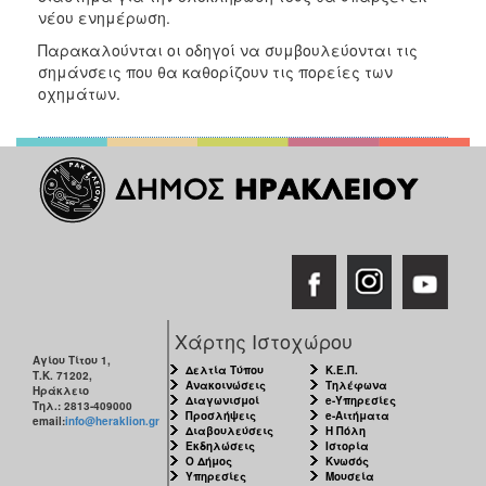
νέου ενημέρωση.
Παρακαλούνται οι οδηγοί να συμβουλεύονται τις
σημάνσεις που θα καθορίζουν τις πορείες των
οχημάτων.
Χάρτης Ιστοχώρου
Αγίου Τίτου 1,
Δελτία Τύπου
Κ.Ε.Π.
Τ.Κ. 71202,
Ανακοινώσεις
Τηλέφωνα
Ηράκλειο
Διαγωνισμοί
e-Υπηρεσίες
Τηλ.: 2813-409000
Προσλήψεις
e-Αιτήματα
email:
info@heraklion.gr
Διαβουλεύσεις
Η Πόλη
Εκδηλώσεις
Ιστορία
Ο Δήμος
Κνωσός
Υπηρεσίες
Μουσεία