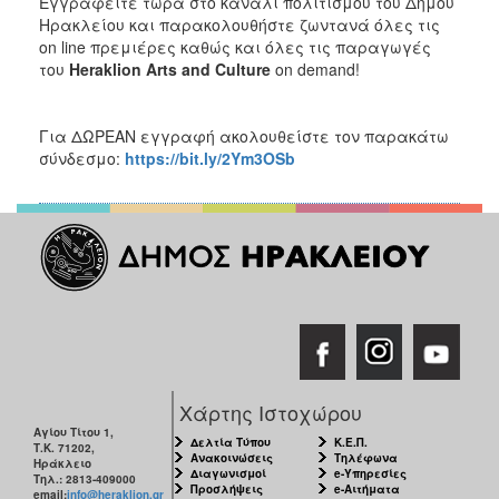
Εγγραφείτε τώρα στο κανάλι πολιτισμού του Δήμου
Ηρακλείου και παρακολουθήστε ζωντανά όλες τις
on line πρεμιέρες καθώς και όλες τις παραγωγές
του
Heraklion
Arts
and
Culture
on demand!
Για ΔΩΡΕΑΝ εγγραφή ακολουθείστε τον παρακάτω
σύνδεσμο:
https://bit.ly/2Ym3OSb
Χάρτης Ιστοχώρου
Αγίου Τίτου 1,
Δελτία Τύπου
Κ.Ε.Π.
Τ.Κ. 71202,
Ανακοινώσεις
Τηλέφωνα
Ηράκλειο
Διαγωνισμοί
e-Υπηρεσίες
Τηλ.: 2813-409000
Προσλήψεις
e-Αιτήματα
email:
info@heraklion.gr