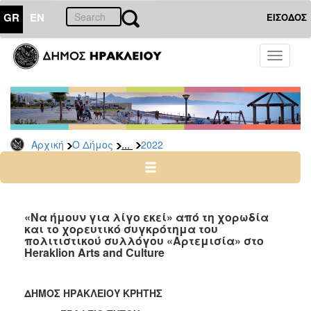
GR
EN
ΕΙΣΟΔΟΣ
Ο
Toggle
ΔΗΜΟΣ
navigati
Δελτία
Τύπου
Αρχείο
...
Αρχική
Ο Δήμος
2022
2026
2025
2024
2023
«Να ήμουν για λίγο εκεί» από τη χορωδία
και το χορευτικό συγκρότημα του
2022
πολιτιστικού συλλόγου «Αρτεμισία» στο
2021
Heraklion Arts and Culture
2020
2019
ΔΗΜΟΣ ΗΡΑΚΛΕΙΟΥ ΚΡΗΤΗΣ