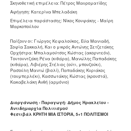
Σκηνοθετική επιμέλεια: Πέτρος Μαυροματίδης
Αφήγηση: Κατερίνα Μπελαδάκη
Επιμέλεια παράστασης: Νίκος Κουφάκης - Μαίρη
Μαρκοπούλου
Παίζουν οι: Γιώργος Κεφαλούκος, Εύα Μανιαδή,
Σοφία Σακκαλή, Και ο μικρός Αντώνης Σετζετάκης
Ορχήστρα: Μπαλαμούτσος Κώστας (ακορντεόν),
Τουτουντζάκη Ρένα (κιθάρα), Μανώλης Παπαδάκης
(κιθάρα), Λιβιέρης Στέλιος (ούτι, μπουζούκι),
Ρασούλη Μαντώ (βιολί), Παπαδάκης Κυριάκος
(τουμπερλέκι), Κασσωτάκης Κώστας (κρουστά),
Κακαβελάκη Ανθή (αρμόνιο)
Διοργάνωση - Παραγωγή: Δήμος Ηρακλείου -
Αντιδημαρχία Πολιτισμού
Φεστιβάλ ΚΡΗΤΗ ΜΙΑ ΙΣΤΟΡΙΑ, 5+1 ΠΟΛΙΤΙΣΜΟΙ