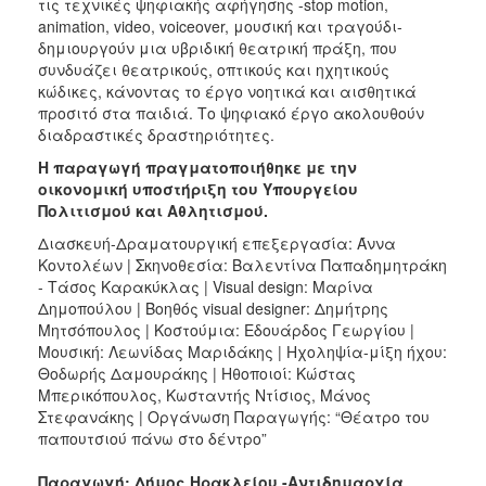
τις τεχνικές ψηφιακής αφήγησης -stop motion,
animation, video, voiceover, μουσική και τραγούδι-
δημιουργούν μια υβριδική θεατρική πράξη, που
συνδυάζει θεατρικούς, οπτικούς και ηχητικούς
κώδικες, κάνοντας το έργο νοητικά και αισθητικά
προσιτό στα παιδιά. Το ψηφιακό έργο ακολουθούν
διαδραστικές δραστηριότητες.
Η παραγωγή πραγματοποιήθηκε με την
οικονομική υποστήριξη του Υπουργείου
Πολιτισμού και Αθλητισμού.
Διασκευή-Δραματουργική επεξεργασία: Άννα
Κοντολέων | Σκηνοθεσία: Βαλεντίνα Παπαδημητράκη
- Τάσος Καρακύκλας | Visual design: Μαρίνα
Δημοπούλου | Βοηθός visual designer: Δημήτρης
Μητσόπουλος | Κοστούμια: Εδουάρδος Γεωργίου |
Μουσική: Λεωνίδας Μαριδάκης | Ηχοληψία-μίξη ήχου:
Θοδωρής Δαμουράκης | Ηθοποιοί: Κώστας
Μπερικόπουλος, Κωσταντής Ντίσιος, Μάνος
Στεφανάκης | Οργάνωση Παραγωγής: “Θέατρο του
παπουτσιού πάνω στο δέντρο”
Παραγωγή: Δήμος Ηρακλείου -Αντιδημαρχία