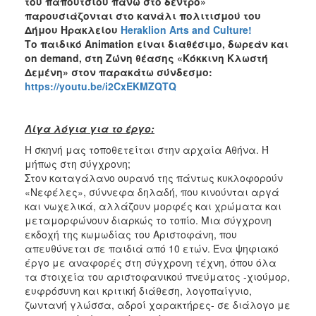
του παπουτσιού πάνω στο δέντρο»
ΑΝΘΕΚΤΙΚΗ
παρουσιάζονται στο κανάλι πολιτισμού του
ΠΟΛΗ
Δήμου Ηρακλείου
Heraklion Arts and Culture!
Το παιδικό Animation είναι διαθέσιμο, δωρεάν και
on demand, στη Ζώνη θέασης «Κόκκινη Κλωστή
Δεμένη» στον παρακάτω σύνδεσμο:
https://youtu.be/i2CxEKMZQTQ
Λίγα λόγια για το έργο:
Η σκηνή μας τοποθετείται στην αρχαία Αθήνα. Ή
μήπως στη σύγχρονη;
Στον καταγάλανο ουρανό της πάντως κυκλοφορούν
«Νεφέλες», σύννεφα δηλαδή, που κινούνται αργά
και νωχελικά, αλλάζουν μορφές και χρώματα και
μεταμορφώνουν διαρκώς το τοπίο. Μια σύγχρονη
εκδοχή της κωμωδίας του Αριστοφάνη, που
απευθύνεται σε παιδιά από 10 ετών. Ένα ψηφιακό
έργο με αναφορές στη σύγχρονη τέχνη, όπου όλα
τα στοιχεία του αριστοφανικού πνεύματος -χιούμορ,
ευφρόσυνη και κριτική διάθεση, λογοπαίγνιο,
ζωντανή γλώσσα, αδροί χαρακτήρες- σε διάλογο με