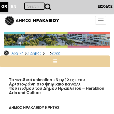
GR
EN
ΕΙΣΟΔΟΣ
Ο
Toggle
ΔΗΜΟΣ
navigati
Δελτία
Τύπου
Αρχείο
...
Αρχική
Ο Δήμος
2022
2026
2025
2024
2023
Το παιδικό animation «Νεφέλες» του
Αριστοφάνη στο ψηφιακό κανάλι
2022
πολιτισμού του Δήμου Ηρακλείου – Heraklion
2021
Arts and Culture
2020
2019
ΔΗΜΟΣ ΗΡΑΚΛΕΙΟΥ ΚΡΗΤΗΣ