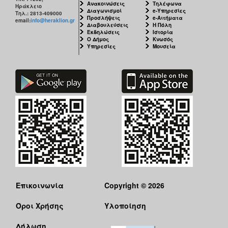
Ανακοινώσεις
Τηλέφωνα
Ηράκλειο
Διαγωνισμοί
e-Υπηρεσίες
Τηλ.: 2813-409000
Προσλήψεις
e-Αιτήματα
email:
info@heraklion.gr
Διαβουλεύσεις
Η Πόλη
Εκδηλώσεις
Ιστορία
Ο Δήμος
Κνωσός
Υπηρεσίες
Μουσεία
Επικοινωνία
Copyright © 2026
Όροι Χρήσης
Υλοποίηση
Δήλωση