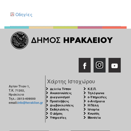
ΑΝΘΕΚΤΙΚΗ
ΠΟΛΗ
Οδηγίες
Χάρτης Ιστοχώρου
Αγίου Τίτου 1,
Δελτία Τύπου
Κ.Ε.Π.
Τ.Κ. 71202,
Ανακοινώσεις
Τηλέφωνα
Ηράκλειο
Διαγωνισμοί
e-Υπηρεσίες
Τηλ.: 2813-409000
Προσλήψεις
e-Αιτήματα
email:
info@heraklion.gr
Διαβουλεύσεις
Η Πόλη
Εκδηλώσεις
Ιστορία
Ο Δήμος
Κνωσός
Υπηρεσίες
Μουσεία