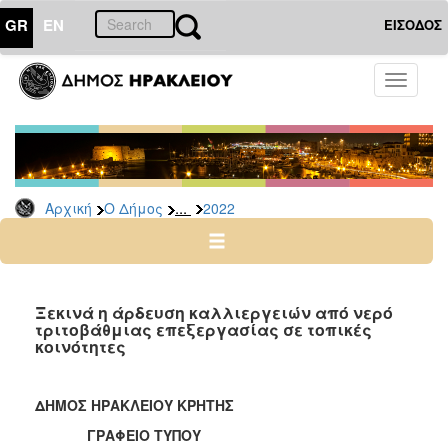
GR
EN
ΕΙΣΟΔΟΣ
Ο
Toggle
ΔΗΜΟΣ
navigati
Δελτία
Τύπου
Αρχείο
...
Αρχική
Ο Δήμος
2022
2026
2025
2024
2023
Ξεκινά η άρδευση καλλιεργειών από νερό
τριτοβάθμιας επεξεργασίας σε τοπικές
2022
κοινότητες
2021
2020
ΔΗΜΟΣ ΗΡΑΚΛΕΙΟΥ ΚΡΗΤΗΣ
2019
ΓΡΑΦΕΙΟ ΤΥΠΟΥ