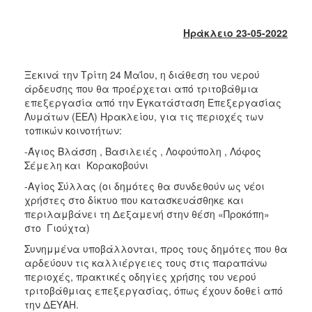
2018
2017
Ηράκλειο 23-05-2022
2016
2015
Ξεκινά την Τρίτη 24 Μαΐου, η διάθεση του νερού
2013
άρδευσης που θα προέρχεται από τριτοβάθμια
επεξεργασία από την Εγκατάσταση Επεξεργασίας
2012
Λυμάτων (ΕΕΛ) Ηρακλείου, για τις περιοχές των
2011
τοπικών κοινοτήτων:
2010
-Άγιος Βλάσση , Βασιλειές , Λοφούπολη , Λόφος
Σέμελη και Κορακοβούνι
2006
-Αγίος Σύλλας (οι δημότες θα συνδεθούν ως νέοι
χρήστες στο δίκτυο που κατασκευάσθηκε και
περιλαμβάνει τη Δεξαμενή στην θέση «Προκόπη»
στο Γιούχτα)
Ο
ΤΟΠΟΣ
Συνημμένα υποβάλλονται, προς τους δημότες που θα
ΜΑΣ
αρδεύουν τις καλλιέργειες τους στις παραπάνω
περιοχές, πρακτικές οδηγίες χρήσης του νερού
ΠΟΛΙΤΙΣΜΟΣ
τριτοβάθμιας επεξεργασίας, όπως έχουν δοθεί από
την ΔΕΥΑΗ.