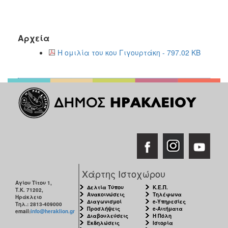
Αρχεία
Η ομιλία του κου Γιγουρτάκη - 797.02 KB
Χάρτης Ιστοχώρου
Αγίου Τίτου 1,
Δελτία Τύπου
Κ.Ε.Π.
Τ.Κ. 71202,
Ανακοινώσεις
Τηλέφωνα
Ηράκλειο
Διαγωνισμοί
e-Υπηρεσίες
Τηλ.: 2813-409000
Προσλήψεις
e-Αιτήματα
email:
info@heraklion.gr
Διαβουλεύσεις
Η Πόλη
Εκδηλώσεις
Ιστορία