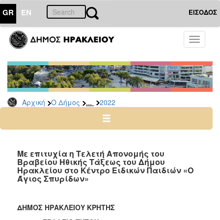
GR
EN
ΕΙΣΟΔΟΣ
Ο
Toggle
ΔΗΜΟΣ
navigati
Δελτία
Τύπου
Αρχείο
...
Αρχική
Ο Δήμος
2022
2026
2025
2024
2023
Με επιτυχία η Τελετή Απονομής του
Βραβείου Ηθικής Τάξεως του Δήμου
2022
Ηρακλείου στο Κέντρο Ειδικών Παιδιών «Ο
2021
Άγιος Σπυρίδων»
2020
2019
ΔΗΜΟΣ ΗΡΑΚΛΕΙΟΥ ΚΡΗΤΗΣ