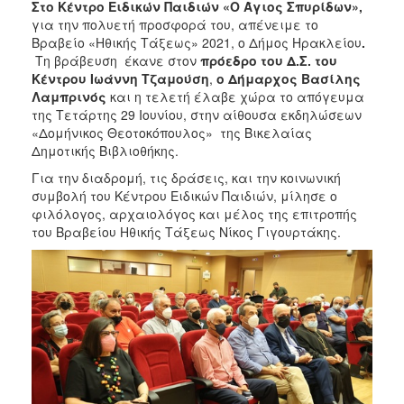
Στο Κέντρο Ειδικών Παιδιών «Ο Άγιος Σπυρίδων»,
ΑΝΘΕΚΤΙΚΗ
ΠΟΛΗ
για την πολυετή προσφορά του, απένειμε το
Βραβείο «Ηθικής Τάξεως» 2021, ο Δήμος Ηρακλείου
.
Τη βράβευση έκανε στον
πρόεδρο του Δ.Σ. του
Κέντρου Ιωάννη Τζαμούση
,
ο Δήμαρχος Βασίλης
Λαμπρινός
και η τελετή έλαβε χώρα το απόγευμα
της Τετάρτης 29 Ιουνίου, στην αίθουσα εκδηλώσεων
«Δομήνικος Θεοτοκόπουλος» της Βικελαίας
Δημοτικής Βιβλιοθήκης.
Για την διαδρομή, τις δράσεις, και την κοινωνική
συμβολή του Κέντρου Ειδικών Παιδιών, μίλησε ο
φιλόλογος, αρχαιολόγος και μέλος της επιτροπής
του Βραβείου Ηθικής Τάξεως Νίκος Γιγουρτάκης.