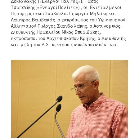
Δοκιανάκης («Ενεργοί Πολίτες»), Τάσος
Τσατσάκης(«Ενεργοί Πολίτες») , οι Εντεταλμένοι
Περιφερειακοί Σύμβουλοι Γεωργία Μηλάκη και
Λάμπρος Βαμβακάς, ο εκπρόσωπος του Υφυπουργού
Αθλητισμού Γιώργος Σκανδαλάκης, ο Αστυνομικός
Διευθυντής Ηρακλείου Νίκος Σπυριδάκης,
εκπρόσωποι του Αρχιεπισκόπου Κρήτης, ο Διευθυντής
και μέλη του Δ.Σ. κέντρου ειδικών παιδιών , κ.α.