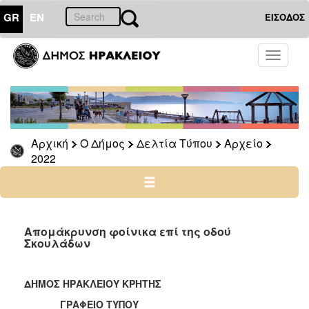
GR
EN
ΕΙΣΟΔΟΣ
Ο
Toggle
ΔΗΜΟΣ
navigati
Δελτία
Τύπου
Αρχείο
Αρχική
Ο Δήμος
Δελτία Τύπου
Αρχείο
2026
2022
2025
2024
2023
2022
Απομάκρυνση φοίνικα επί της οδού
Σκουλάδων
2021
2020
ΔΗΜΟΣ ΗΡΑΚΛΕΙΟΥ ΚΡΗΤΗΣ
2019
ΓΡΑΦΕΙΟ ΤΥΠΟΥ