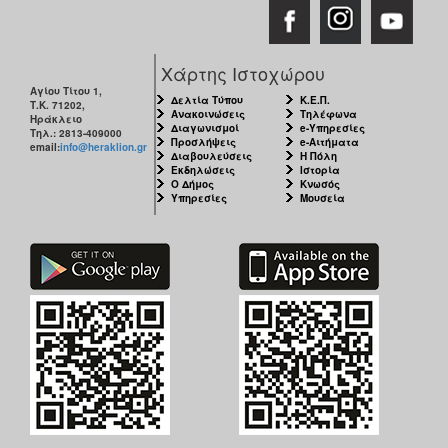
ΑΝΘΕΚΤΙΚΗ
ΠΟΛΗ
Χάρτης Ιστοχώρου
Αγίου Τίτου 1,
Δελτία Τύπου
Κ.Ε.Π.
Τ.Κ. 71202,
Ανακοινώσεις
Τηλέφωνα
Ηράκλειο
Διαγωνισμοί
e-Υπηρεσίες
Τηλ.: 2813-409000
Προσλήψεις
e-Αιτήματα
email:
info@heraklion.gr
Διαβουλεύσεις
Η Πόλη
Εκδηλώσεις
Ιστορία
Ο Δήμος
Κνωσός
Υπηρεσίες
Μουσεία