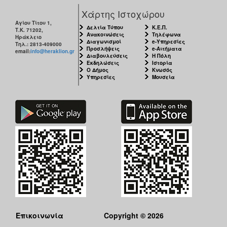
Χάρτης Ιστοχώρου
Αγίου Τίτου 1,
Δελτία Τύπου
Κ.Ε.Π.
Τ.Κ. 71202,
Ανακοινώσεις
Τηλέφωνα
Ηράκλειο
Διαγωνισμοί
e-Υπηρεσίες
Τηλ.: 2813-409000
Προσλήψεις
e-Αιτήματα
email:
info@heraklion.gr
Διαβουλεύσεις
Η Πόλη
Εκδηλώσεις
Ιστορία
Ο Δήμος
Κνωσός
Υπηρεσίες
Μουσεία
Επικοινωνία
Copyright © 2026