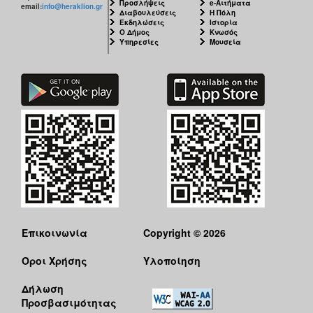
Προσλήψεις
e-Αιτήματα
email:
info@heraklion.gr
Διαβουλεύσεις
Η Πόλη
Εκδηλώσεις
Ιστορία
Ο Δήμος
Κνωσός
Υπηρεσίες
Μουσεία
Επικοινωνία
Copyright © 2026
Όροι Χρήσης
Υλοποίηση
Δήλωση
Προσβασιμότητας