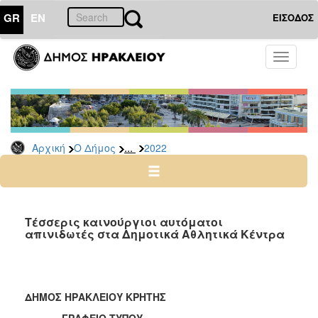
GR
EN
ΕΙΣΟΔΟΣ
Ο
Toggle
ΔΗΜΟΣ
navigati
Δελτία
Τύπου
Αρχείο
...
Αρχική
Ο Δήμος
2022
2026
2025
2024
2023
Τέσσερις καινούργιοι αυτόματοι
απινιδωτές στα Δημοτικά Αθλητικά Κέντρα
2022
2021
2020
ΔΗΜΟΣ ΗΡΑΚΛΕΙΟΥ ΚΡΗΤΗΣ
2019
ΓΡΑΦΕΙΟ ΤΥΠΟΥ