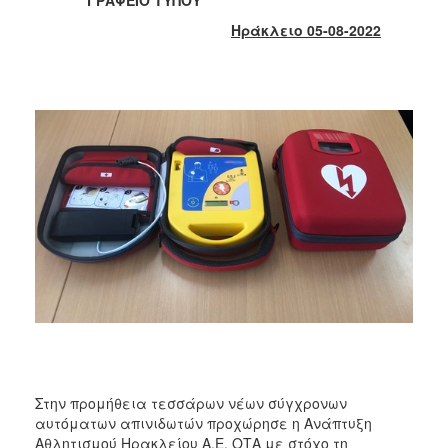
2018
Ηράκλειο 05-08-2022
2017
2016
2015
2013
2012
2011
2010
2006
Ο
ΤΟΠΟΣ
ΜΑΣ
Στην προμήθεια τεσσάρων νέων σύγχρονων
ΠΟΛΙΤΙΣΜΟΣ
αυτόματων απινιδωτών προχώρησε η Ανάπτυξη
Αθλητισμού Ηρακλείου Α.Ε. ΟΤΑ με στόχο τη