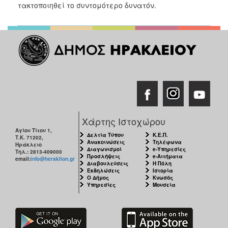
2018
τακτοποιηθεί το συντομότερο δυνατόν.
2017
2016
2015
2013
2012
2011
2010
Χάρτης Ιστοχώρου
2006
Αγίου Τίτου 1,
Δελτία Τύπου
Κ.Ε.Π.
Τ.Κ. 71202,
Ανακοινώσεις
Τηλέφωνα
Ηράκλειο
Διαγωνισμοί
e-Υπηρεσίες
Τηλ.: 2813-409000
Προσλήψεις
e-Αιτήματα
email:
info@heraklion.gr
Διαβουλεύσεις
Η Πόλη
Εκδηλώσεις
Ιστορία
Ο
Ο Δήμος
Κνωσός
ΤΟΠΟΣ
Υπηρεσίες
Μουσεία
ΜΑΣ
ΠΟΛΙΤΙΣΜΟΣ