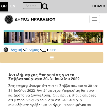
GR
EN
ΕΙΣΟΔΟΣ
Ο
Toggle
ΔΗΜΟΣ
navigati
Δελτία
Τύπου
Αρχείο
...
Αρχική
Ο Δήμος
2022
2026
2025
2024
2023
Αντιδήμαρχος Υπηρεσίας για το
Σαββατοκύριακο 30- 31 Ιουλίου 2022
2022
Σας ενημερώνουμε ότι για το Σαββατοκύριακο 30 και
2021
31 Ιουλίου 2022 Αντιδήμαρχος Υπηρεσίας θα είναι η
2020
κα Δέσποινα Συγγελάκη. Θυμίζουμε στους δημότες
οτι μπορούν να καλούν στο 2813-409409 για
2019
οποιοδήποτε πρόβλημα υπάρξει, προκειμένου να