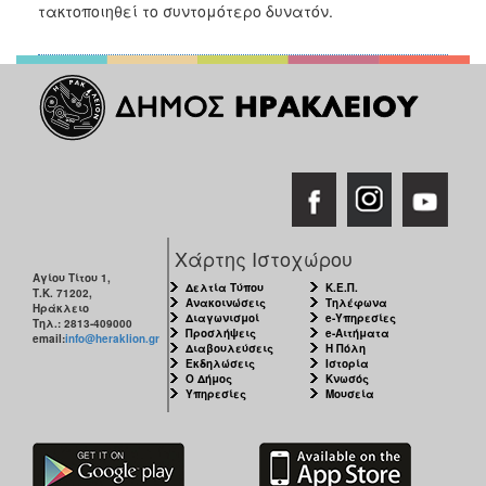
2018
τακτοποιηθεί το συντομότερο δυνατόν.
2017
2016
2015
2013
2012
2011
2010
Χάρτης Ιστοχώρου
2006
Αγίου Τίτου 1,
Δελτία Τύπου
Κ.Ε.Π.
Τ.Κ. 71202,
Ανακοινώσεις
Τηλέφωνα
Ηράκλειο
Διαγωνισμοί
e-Υπηρεσίες
Τηλ.: 2813-409000
Προσλήψεις
e-Αιτήματα
email:
info@heraklion.gr
Διαβουλεύσεις
Η Πόλη
Εκδηλώσεις
Ιστορία
Ο
Ο Δήμος
Κνωσός
ΤΟΠΟΣ
Υπηρεσίες
Μουσεία
ΜΑΣ
ΠΟΛΙΤΙΣΜΟΣ