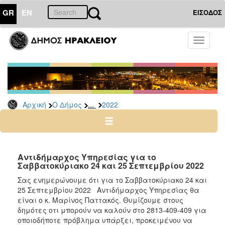
GR
EN
ΕΙΣΟΔΟΣ
Ο
Toggle
ΔΗΜΟΣ
navigati
Δελτία
Τύπου
Αρχείο
...
Αρχική
Ο Δήμος
2022
2026
2025
2024
2023
Αντιδήμαρχος Υπηρεσίας για το
Σαββατοκύριακο 24 και 25 Σεπτεμβρίου 2022
2022
Σας ενημερώνουμε ότι για το Σαββατοκύριακο 24 και
2021
25 Σεπτεμβρίου 2022 Αντιδήμαρχος Υπηρεσίας θα
2020
είναι ο κ. Μαρίνος Παττακός. Θυμίζουμε στους
δημότες οτι μπορούν να καλούν στο 2813-409-409 για
2019
οποιοδήποτε πρόβλημα υπάρξει, προκειμένου να