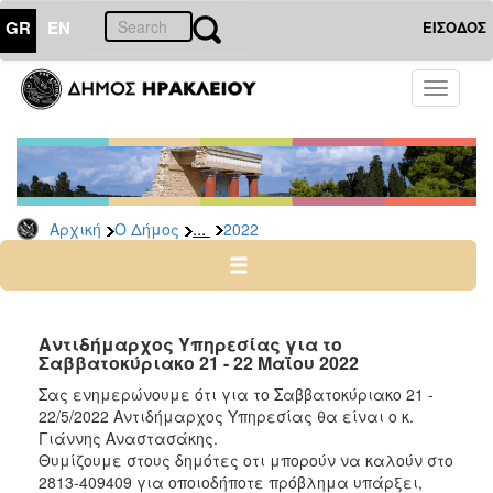
GR
EN
ΕΙΣΟΔΟΣ
Ο
Toggle
ΔΗΜΟΣ
navigati
Δελτία
Τύπου
Αρχείο
...
Αρχική
Ο Δήμος
2022
2026
2025
2024
2023
Αντιδήμαρχος Υπηρεσίας για το
Σαββατοκύριακο 21 - 22 Μαΐου 2022
2022
Σας ενημερώνουμε ότι για το Σαββατοκύριακο 21 -
2021
22/5/2022 Αντιδήμαρχος Υπηρεσίας θα είναι ο κ.
2020
Γιάννης Αναστασάκης.
Θυμίζουμε στους δημότες οτι μπορούν να καλούν στο
2019
2813-409409 για οποιοδήποτε πρόβλημα υπάρξει,