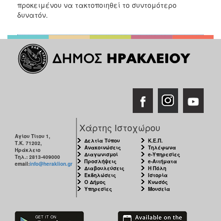
2018
προκειμένου να τακτοποιηθεί το συντομότερο
δυνατόν.
2017
2016
2015
2013
2012
2011
2010
2006
Χάρτης Ιστοχώρου
Αγίου Τίτου 1,
Δελτία Τύπου
Κ.Ε.Π.
Τ.Κ. 71202,
Ανακοινώσεις
Τηλέφωνα
Ηράκλειο
Διαγωνισμοί
e-Υπηρεσίες
Τηλ.: 2813-409000
Προσλήψεις
e-Αιτήματα
email:
info@heraklion.gr
Ο
Διαβουλεύσεις
Η Πόλη
ΤΟΠΟΣ
Εκδηλώσεις
Ιστορία
ΜΑΣ
Ο Δήμος
Κνωσός
Υπηρεσίες
Μουσεία
ΠΟΛΙΤΙΣΜΟΣ