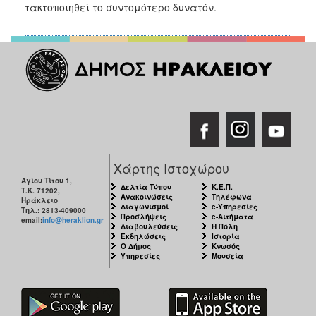
2018
τακτοποιηθεί το συντομότερο δυνατόν.
2017
2016
2015
2013
2012
2011
2010
Χάρτης Ιστοχώρου
2006
Αγίου Τίτου 1,
Δελτία Τύπου
Κ.Ε.Π.
Τ.Κ. 71202,
Ανακοινώσεις
Τηλέφωνα
Ηράκλειο
Διαγωνισμοί
e-Υπηρεσίες
Τηλ.: 2813-409000
Προσλήψεις
e-Αιτήματα
email:
info@heraklion.gr
Διαβουλεύσεις
Η Πόλη
Εκδηλώσεις
Ιστορία
Ο
Ο Δήμος
Κνωσός
ΤΟΠΟΣ
Υπηρεσίες
Μουσεία
ΜΑΣ
ΠΟΛΙΤΙΣΜΟΣ