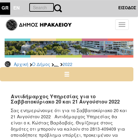
GR
EN
ΕΙΣΟΔΟΣ
Ο
Toggle
ΔΗΜΟΣ
navigati
Δελτία
Τύπου
Αρχείο
...
Αρχική
Ο Δήμος
2022
2026
2025
2024
2023
Αντιδήμαρχος Υπηρεσίας για το
Σαββατοκύριακο 20 και 21 Αυγούστου 2022
2022
Σας ενημερώνουμε ότι για το Σαββατοκύριακο 20 και
2021
21 Αυγούστου 2022 Αντιδήμαρχος Υπηρεσίας θα
2020
είναι ο κ. Κώστας Βαρδαβάς. Θυμίζουμε στους
δημότες οτι μπορούν να καλούν στο 2813-409409 για
2019
οποιοδήποτε πρόβλημα υπάρξει, προκειμένου να