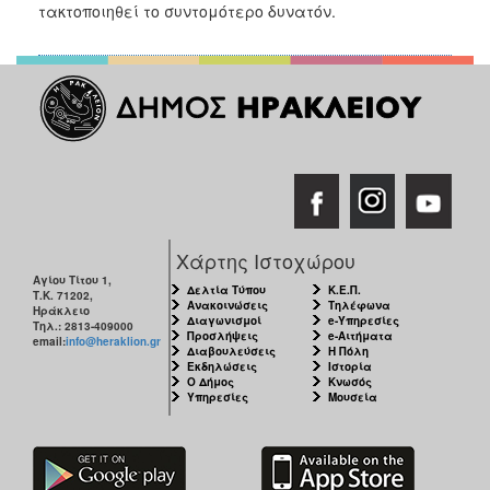
2018
τακτοποιηθεί το συντομότερο δυνατόν.
2017
2016
2015
2013
2012
2011
2010
Χάρτης Ιστοχώρου
2006
Αγίου Τίτου 1,
Δελτία Τύπου
Κ.Ε.Π.
Τ.Κ. 71202,
Ανακοινώσεις
Τηλέφωνα
Ηράκλειο
Διαγωνισμοί
e-Υπηρεσίες
Τηλ.: 2813-409000
Προσλήψεις
e-Αιτήματα
email:
info@heraklion.gr
Διαβουλεύσεις
Η Πόλη
Εκδηλώσεις
Ιστορία
Ο
Ο Δήμος
Κνωσός
ΤΟΠΟΣ
Υπηρεσίες
Μουσεία
ΜΑΣ
ΠΟΛΙΤΙΣΜΟΣ