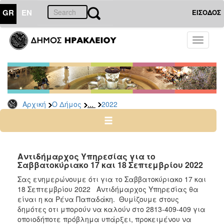
GR
EN
ΕΙΣΟΔΟΣ
Ο
Toggle
ΔΗΜΟΣ
navigati
Δελτία
Τύπου
Αρχείο
...
Αρχική
Ο Δήμος
2022
2026
2025
2024
2023
Αντιδήμαρχος Υπηρεσίας για το
Σαββατοκύριακο 17 και 18 Σεπτεμβρίου 2022
2022
Σας ενημερώνουμε ότι για το Σαββατοκύριακο 17 και
2021
18 Σεπτεμβρίου 2022 Αντιδήμαρχος Υπηρεσίας θα
2020
είναι η κα Ρένα Παπαδάκη. Θυμίζουμε στους
δημότες οτι μπορούν να καλούν στο 2813-409-409 για
2019
οποιοδήποτε πρόβλημα υπάρξει, προκειμένου να