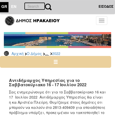
GR
EN
ΕΙΣΟΔΟΣ
Ο
Toggle
ΔΗΜΟΣ
navigati
Δελτία
Τύπου
Αρχείο
...
Αρχική
Ο Δήμος
2022
2026
2025
2024
2023
Αντιδήμαρχος Υπηρεσίας για το
Σαββατοκύριακο 16 - 17 Ιουλίου 2022
2022
Σας ενημερώνουμε ότι για το Σαββατοκύριακο 16 και
2021
17 Ιουλίου 2022 Αντιδήμαρχος Υπηρεσίας θα είναι
2020
η κα Αριστέα Πλεύρη. Θυμίζουμε στους δημότες οτι
μπορούν να καλούν στο 2813-409409 για οποιοδήποτε
2019
πρόβλημα υπάρξει, προκειμένου να τακτοποιηθεί το