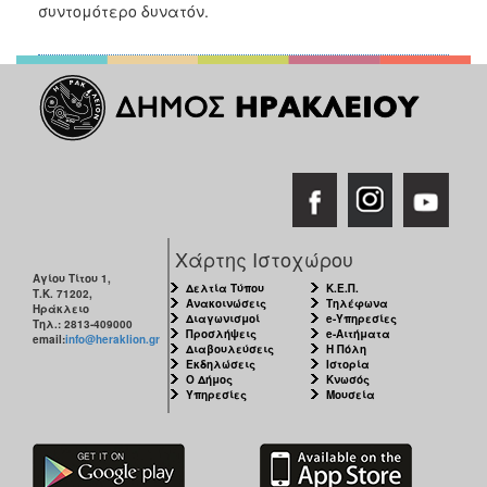
2018
συντομότερο δυνατόν.
2017
2016
2015
2013
2012
2011
2010
Χάρτης Ιστοχώρου
2006
Αγίου Τίτου 1,
Δελτία Τύπου
Κ.Ε.Π.
Τ.Κ. 71202,
Ανακοινώσεις
Τηλέφωνα
Ηράκλειο
Διαγωνισμοί
e-Υπηρεσίες
Τηλ.: 2813-409000
Προσλήψεις
e-Αιτήματα
email:
info@heraklion.gr
Διαβουλεύσεις
Η Πόλη
Εκδηλώσεις
Ιστορία
Ο
Ο Δήμος
Κνωσός
ΤΟΠΟΣ
Υπηρεσίες
Μουσεία
ΜΑΣ
ΠΟΛΙΤΙΣΜΟΣ