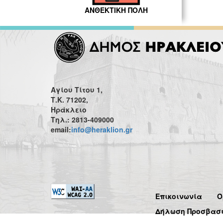
ΑΝΘΕΚΤΙΚΗ ΠΟΛΗ
Αγίου Τίτου 1,
Τ.Κ. 71202,
Ηράκλειο
Τηλ.: 2813-409000
email:
info@heraklion.gr
Επικοινωνία
Ό
Δήλωση Προσβασ