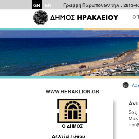
GR
EN
Γραμμή Παραπόνων τηλ : 2813-4
Ο 
Αρχ
WWW.HERAKLION.GR
Αντ
Σας 
Μανώ
πρόβ
Ο ΔΗΜΟΣ
Δελτία Τύπου