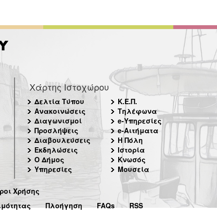
Χάρτης Ιστοχώρου
Δελτία Τύπου
Κ.Ε.Π.
Ανακοινώσεις
Τηλέφωνα
Διαγωνισμοί
e-Υπηρεσίες
Προσλήψεις
e-Αιτήματα
Διαβουλεύσεις
Η Πόλη
Εκδηλώσεις
Ιστορία
Ο Δήμος
Κνωσός
Υπηρεσίες
Μουσεία
ροι Χρήσης
ιμότητας
Πλοήγηση
FAQs
RSS