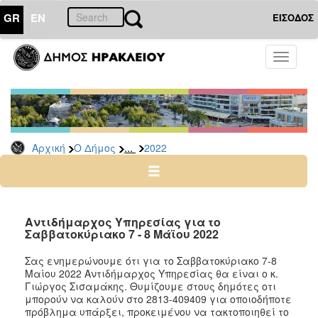
GR
EN
ΕΙΣΟΔΟΣ
Ο
Toggle
ΔΗΜΟΣ
navigati
Δελτία
Τύπου
Αρχείο
...
Αρχική
Ο Δήμος
2022
2026
2025
2024
2023
Αντιδήμαρχος Υπηρεσίας για το
Σαββατοκύριακο 7 - 8 Μάϊου 2022
2022
2021
Σας ενημερώνουμε ότι για το Σαββατοκύριακο 7-8
Μαίου 2022 Α
ντιδήμαρχος Υπηρεσίας θα είναι ο κ.
2020
Γιώργος Σισαμάκης.
Θυμίζουμε στους δημότες οτι
2019
μπορούν να καλούν στο
2813-409409
για οποιοδήποτε
πρόβλημα υπάρξει, προκειμένου να τακτοποιηθεί το