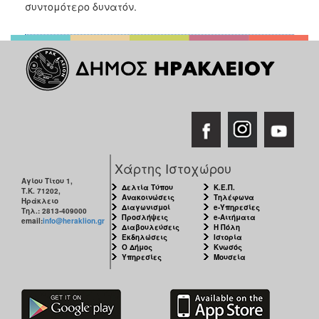
2018
συντομότερο δυνατόν.
2017
2016
2015
2013
2012
2011
2010
Χάρτης Ιστοχώρου
2006
Αγίου Τίτου 1,
Δελτία Τύπου
Κ.Ε.Π.
Τ.Κ. 71202,
Ανακοινώσεις
Τηλέφωνα
Ηράκλειο
Διαγωνισμοί
e-Υπηρεσίες
Τηλ.: 2813-409000
Προσλήψεις
e-Αιτήματα
email:
info@heraklion.gr
Διαβουλεύσεις
Η Πόλη
Εκδηλώσεις
Ιστορία
Ο
Ο Δήμος
Κνωσός
ΤΟΠΟΣ
Υπηρεσίες
Μουσεία
ΜΑΣ
ΠΟΛΙΤΙΣΜΟΣ