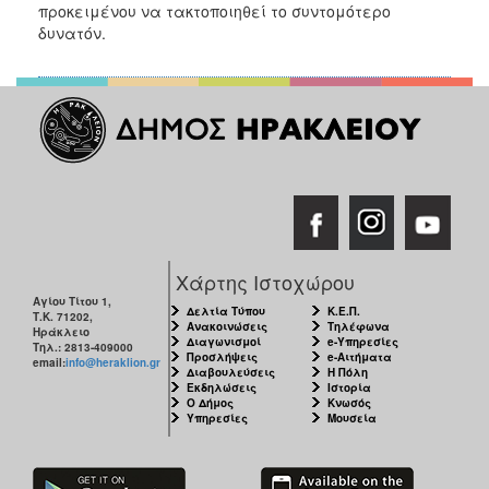
2018
προκειμένου να τακτοποιηθεί το συντομότερο
δυνατόν.
2017
2016
2015
2013
2012
2011
2010
2006
Χάρτης Ιστοχώρου
Αγίου Τίτου 1,
Δελτία Τύπου
Κ.Ε.Π.
Τ.Κ. 71202,
Ανακοινώσεις
Τηλέφωνα
Ηράκλειο
Διαγωνισμοί
e-Υπηρεσίες
Τηλ.: 2813-409000
Προσλήψεις
e-Αιτήματα
email:
info@heraklion.gr
Ο
Διαβουλεύσεις
Η Πόλη
ΤΟΠΟΣ
Εκδηλώσεις
Ιστορία
ΜΑΣ
Ο Δήμος
Κνωσός
Υπηρεσίες
Μουσεία
ΠΟΛΙΤΙΣΜΟΣ