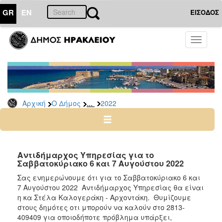
GR
EN
ΕΙΣΟΔΟΣ
Ο
Toggle
ΔΗΜΟΣ
navigati
Δελτία
Τύπου
Αρχείο
...
Αρχική
Ο Δήμος
2022
2026
2025
2024
2023
Αντιδήμαρχος Υπηρεσίας για το
Σαββατοκύριακο 6 και 7 Αυγούστου 2022
2022
Σας ενημερώνουμε ότι για το Σαββατοκύριακο 6 και
2021
7 Αυγούστου 2022 Αντιδήμαρχος Υπηρεσίας θα είναι
2020
η κα Στέλα Καλογεράκη - Αρχοντάκη. Θυμίζουμε
στους δημότες οτι μπορούν να καλούν στο 2813-
2019
409409 για οποιοδήποτε πρόβλημα υπάρξει,