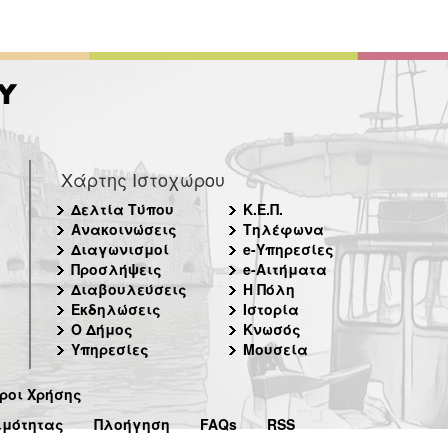
Χάρτης Ιστοχώρου
Δελτία Τύπου
Κ.Ε.Π.
Ανακοινώσεις
Τηλέφωνα
Διαγωνισμοί
e-Υπηρεσίες
Προσλήψεις
e-Αιτήματα
Διαβουλεύσεις
Η Πόλη
Εκδηλώσεις
Ιστορία
Ο Δήμος
Κνωσός
Υπηρεσίες
Μουσεία
ροι Χρήσης
ιμότητας
Πλοήγηση
FAQs
RSS