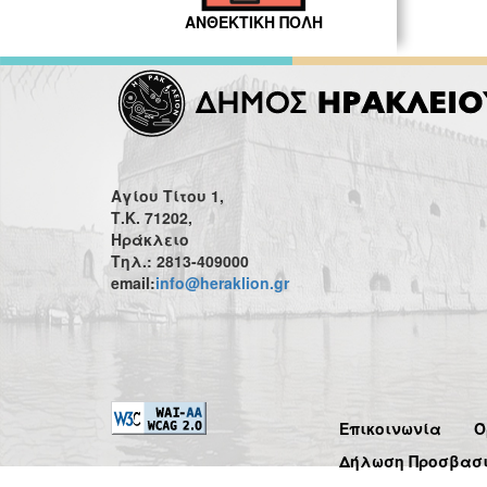
ΑΝΘΕΚΤΙΚΗ ΠΟΛΗ
Αγίου Τίτου 1,
Τ.Κ. 71202,
Ηράκλειο
Τηλ.: 2813-409000
email:
info@heraklion.gr
Επικοινωνία
Ό
Δήλωση Προσβασ