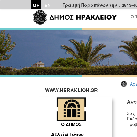
GR
EN
Γραμμή Παραπόνων τηλ : 2813-4
Ο 
Αρχ
WWW.HERAKLION.GR
Αντ
Σας 
Γιώ
πρόβ
Ο ΔΗΜΟΣ
Δελτία Τύπου