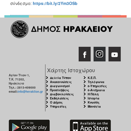
σύνδεσμο:
https://bit.ly/2Ym3OSb
Χάρτης Ιστοχώρου
Αγίου Τίτου 1,
Δελτία Τύπου
Κ.Ε.Π.
Τ.Κ. 71202,
Ανακοινώσεις
Τηλέφωνα
Ηράκλειο
Διαγωνισμοί
e-Υπηρεσίες
Τηλ.: 2813-409000
Προσλήψεις
e-Αιτήματα
email:
info@heraklion.gr
Διαβουλεύσεις
Η Πόλη
Εκδηλώσεις
Ιστορία
Ο Δήμος
Κνωσός
Υπηρεσίες
Μουσεία