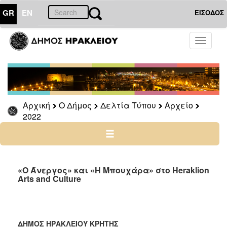
GR
EN
ΕΙΣΟΔΟΣ
Ο
Toggle
ΔΗΜΟΣ
navigati
Δελτία
Τύπου
Αρχείο
Αρχική
Ο Δήμος
Δελτία Τύπου
Αρχείο
2026
2022
2025
2024
2023
2022
«Ο Άνεργος» και «Η Μπουχάρα» στο Heraklion
Arts and Culture
2021
2020
2019
ΔΗΜΟΣ ΗΡΑΚΛΕΙΟΥ ΚΡΗΤΗΣ