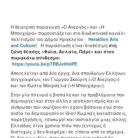
ΑΝΘΕΚΤΙΚΗ
ΠΟΛΗ
Η θεατρική παραγωγή «Ο Άνεργος» και «Η
Μπουχάρα» παρουσιάζεται στο διαδικτυακό κανάλι
πολιτισμού του Δήμου Ηρακλείου -
Heraklion
Arts
and
Culture
!
Η παράσταση είναι διαθέσιμη
στη
ζώνη θέασης «Φώτα, Αυλαία, Πάμε» και στον
παρακάτω σύνδεσμο:
https://youtu.be/pTRBJv0h0PE
Αποτελείται από δύο έργα, δυο σπουδαίων Ελλήνων
συγγραφέων, του Γιώργου Σκούρτη («Ο Άνεργος»)
και του Κώστα Μουρσελά («Η Μπουχάρα»).
Στην μία πλευρά η βιοπάλη και τα προβλήματα που
δημιουργεί και στην άλλη ο νεοπλουτισμός και οι
άνθρωποι που νομίζουν ότι έχουν βάσανα ενώ στην
ουσία τα δημιουργούν οι ίδιοι! Κωμικές καταστάσεις,
παρεξηγήσεις, τσακωμοί και νοσταλγία μιας άλλης
Ελλάδας λίγα χρόνια πίσω που (ευτυχώς ή
δυστυχώς ;) δεν διαφέρει σε τίποτα από το σήμερα.
Οι δύο κωμωδίες, στην συγκεκριμένη εκδοχή θα