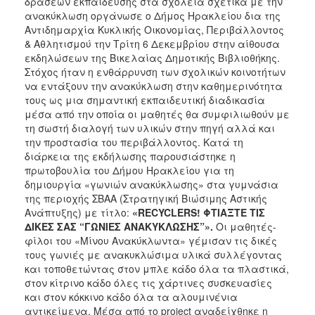
δράσεων εκπαίδευσης στα σχολεία σχετικά με την
ΑΝΘΕΚΤΙΚΗ
ανακύκλωση οργάνωσε ο Δήμος Ηρακλείου δια της
ΠΟΛΗ
Αντιδημαρχία Κυκλικής Οικονομίας, Περιβάλλοντος
& Αθλητισμού την Τρίτη 6 Δεκεμβρίου στην αίθουσα
εκδηλώσεων της Βικελαίας Δημοτικής Βιβλιοθήκης.
Στόχος ήταν η ενθάρρυνση των σχολικών κοινοτήτων
να εντάξουν την ανακύκλωση στην καθημερινότητα
τους ως μια σημαντική εκπαιδευτική διαδικασία
μέσα από την οποία οι μαθητές θα συμφιλιωθούν με
τη σωστή διαλογή των υλικών στην πηγή αλλά και
την προστασία του περιβάλλοντος. Κατά τη
διάρκεια της εκδήλωσης παρουσιάστηκε η
πρωτοβουλία του Δήμου Ηρακλείου για τη
δημιουργία «γωνιών ανακύκλωσης» στα γυμνάσια
της περιοχής ΣΒΑΑ (Στρατηγική Βιώσιμης Αστικής
Ανάπτυξης) με τίτλο:
«
RECYCLERS
! ΦΤΙΑΞΤΕ ΤΙΣ
ΔΙΚΕΣ ΣΑΣ “ΓΩΝΙΕΣ ΑΝΑΚΥΚΛΩΣΗΣ”».
Οι μαθητές-
φίλοι του «Μίνου Ανακύκλωντα» γέμισαν τις δικές
τους γωνιές με ανακυκλώσιμα υλικά συλλέγοντας
και τοποθετώντας στον μπλε κάδο όλα τα πλαστικά,
στον κίτρινο κάδο όλες τις χάρτινες συσκευασίες
και στον κόκκινο κάδο όλα τα αλουμινένια
αντικείμενα. Μέσα από το project αναδείχθηκε η