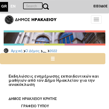
GR
EN
ΕΙΣΟΔΟΣ
Ο
Toggle
ΔΗΜΟΣ
navigati
Δελτία
Τύπου
Αρχείο
...
Αρχική
Ο Δήμος
2022
2026
2025
2024
2023
Εκδηλώσεις ενημέρωσης εκπαιδευτικών και
μαθητών από τον Δήμο Ηρακλείου για την
2022
ανακύκλωση
2021
2020
ΔΗΜΟΣ ΗΡΑΚΛΕΙΟΥ ΚΡΗΤΗΣ
2019
ΓΡΑΦΕΙΟ ΤΥΠΟΥ