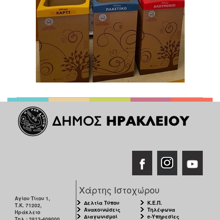
Χάρτης Ιστοχώρου
Αγίου Τίτου 1,
Δελτία Τύπου
Κ.Ε.Π.
Τ.Κ. 71202,
Ανακοινώσεις
Τηλέφωνα
Ηράκλειο
Διαγωνισμοί
e-Υπηρεσίες
Τηλ.: 2813-409000