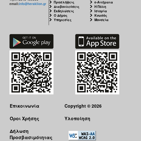
Προσλήψεις
e-Αιτήματα
email:
info@heraklion.gr
Διαβουλεύσεις
Η Πόλη
Εκδηλώσεις
Ιστορία
Ο Δήμος
Κνωσός
Υπηρεσίες
Μουσεία
Επικοινωνία
Copyright © 2026
Όροι Χρήσης
Υλοποίηση
Δήλωση
Προσβασιμότητας