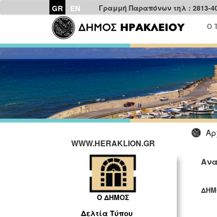
GR
EN
Γραμμή Παραπόνων τηλ : 2813-4
Ο 
Αρ
WWW.HERAKLION.GR
Ανα
ΔΗΜ
Ο ΔΗΜΟΣ
ΓΡ
Δελτία Τύπου