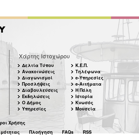
Χάρτης Ιστοχώρου
Δελτία Τύπου
Κ.Ε.Π.
Ανακοινώσεις
Τηλέφωνα
Διαγωνισμοί
e-Υπηρεσίες
Προσλήψεις
e-Αιτήματα
Διαβουλεύσεις
Η Πόλη
Εκδηλώσεις
Ιστορία
Ο Δήμος
Κνωσός
Υπηρεσίες
Μουσεία
ροι Χρήσης
ιμότητας
Πλοήγηση
FAQs
RSS