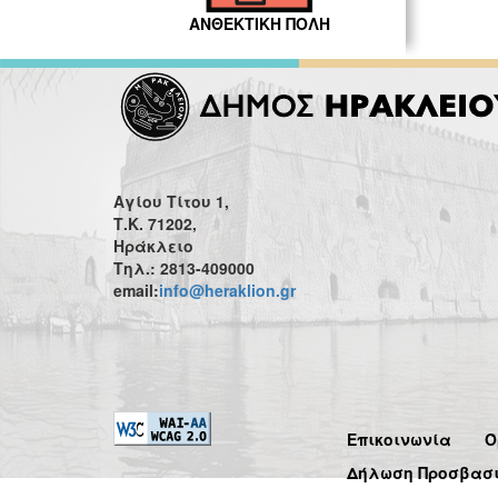
ΑΝΘΕΚΤΙΚΗ ΠΟΛΗ
Αγίου Τίτου 1,
Τ.Κ. 71202,
Ηράκλειο
Τηλ.: 2813-409000
email:
info@heraklion.gr
Επικοινωνία
Ό
Δήλωση Προσβασ