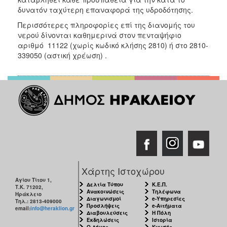
ΑΝΘΕΚΤΙΚΗ
δυνατόν ταχύτερη επαναφορά της υδροδότησης.
ΠΟΛΗ
Περισσότερες πληροφορίες επί της διανομής του
νερού δίνονται καθημερινά στον πενταψήφιο
αριθμό 11122 (χωρίς κωδικό κλήσης 2810) ή στο 2810-
339050 (αστική χρέωση) .
Χάρτης Ιστοχώρου
Αγίου Τίτου 1,
Δελτία Τύπου
Κ.Ε.Π.
Τ.Κ. 71202,
Ανακοινώσεις
Τηλέφωνα
Ηράκλειο
Διαγωνισμοί
e-Υπηρεσίες
Τηλ.: 2813-409000
Προσλήψεις
e-Αιτήματα
email:
info@heraklion.gr
Διαβουλεύσεις
Η Πόλη
Εκδηλώσεις
Ιστορία
Ο Δήμος
Κνωσός