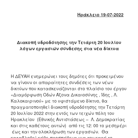
2018
2017
Ηράκλειο 19-07-2022
2016
2015
2013
Διακοπή υδροδότησης την Τετάρτη 20 Ιουλίου
2012
λόγων εργασιών σύνδεσης στα νέα δίκτυα
2011
2010
2006
Η ΔΕΥΑΗ ενημερώνει τους δημότες ότι προκειμένου
να γίνουν οι απαραίτητες συνδέσεις των νέων
δικτύων που κατασκευάζονται στο πλαίσιο του έργου
«Διαμόρφωση Οδών Άξονα Δικαιοσύνης , Ίδης , Λ.
Καλοκαιρινού» με το υφιστάμενο δίκτυο, θα
Ο
πραγματοποιηθεί διακοπή υδροδότησης την Τετάρτη
ΤΟΠΟΣ
20 Ιουλίου 2022 στην εντός των τειχών πόλη του
ΜΑΣ
Ηρακλείου (Εθνικής Αντιστάσεως – Λ. Δημοκρατίας
και στις καθέτους αυτών) από τις 12: 00 το μεσημέρι
ΠΟΛΙΤΙΣΜΟΣ
έως και την ολοκλήρωση των εργασιών. Θα
καταβληθεί κάθε προσπάθεια για την κατά το