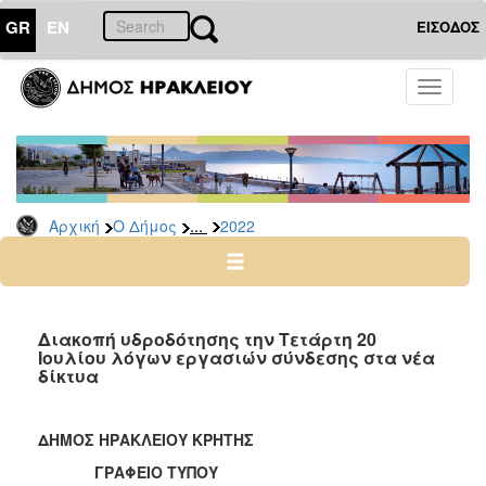
GR
EN
ΕΙΣΟΔΟΣ
Ο
Toggle
ΔΗΜΟΣ
navigati
Δελτία
Τύπου
Αρχείο
...
Αρχική
Ο Δήμος
2022
2026
2025
2024
2023
Διακοπή υδροδότησης την Τετάρτη 20
Ιουλίου λόγων εργασιών σύνδεσης στα νέα
2022
δίκτυα
2021
2020
ΔΗΜΟΣ ΗΡΑΚΛΕΙΟΥ ΚΡΗΤΗΣ
2019
ΓΡΑΦΕΙΟ ΤΥΠΟΥ