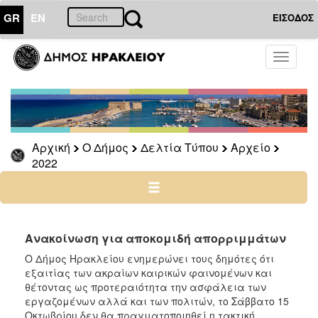
GR
EN
ΕΙΣΟΔΟΣ
Ο
Toggle
ΔΗΜΟΣ
navigati
Δελτία
Τύπου
Αρχείο
Αρχική
Ο Δήμος
Δελτία Τύπου
Αρχείο
2026
2022
2025
2024
2023
2022
Ανακοίνωση για αποκομιδή απορριμμάτων
2021
Ο Δήμος Ηρακλείου ενημερώνει τους δημότες ότι
εξαιτίας των ακραίων καιρικών φαινομένων και
2020
θέτοντας ως προτεραιότητα την ασφάλεια των
2019
εργαζομένων αλλά και των πολιτών, το Σάββατο 15
Οκτωβρίου δεν θα πραγματοποιηθεί η τακτική