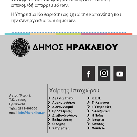
2018
αποκομιδή απορριμμάτων.
2017
Η Υπηρεσία Καθαριότητας ζητά την κατανόηση και
2016
την συνεργασία των δημοτών.
2015
2013
2012
2011
2010
2006
Χάρτης Ιστοχώρου
Αγίου Τίτου 1,
Δελτία Τύπου
Κ.Ε.Π.
Τ.Κ. 71202,
Ανακοινώσεις
Τηλέφωνα
Ο
Ηράκλειο
Διαγωνισμοί
e-Υπηρεσίες
ΤΟΠΟΣ
Τηλ.: 2813-409000
Προσλήψεις
e-Αιτήματα
ΜΑΣ
email:
info@heraklion.gr
Διαβουλεύσεις
Η Πόλη
Εκδηλώσεις
Ιστορία
Ο Δήμος
Κνωσός
ΠΟΛΙΤΙΣΜΟΣ
Υπηρεσίες
Μουσεία