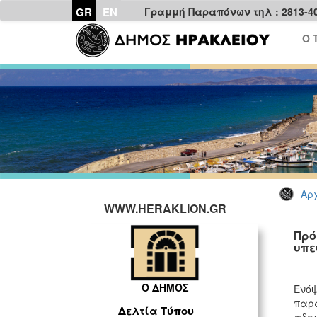
GR
EN
Γραμμή Παραπόνων τηλ : 2813-4
Ο 
Αρχ
WWW.HERAKLION.GR
Πρό
υπε
Ο ΔΗΜΟΣ
Ενόψ
παρά
Δελτία Τύπου