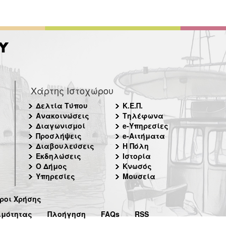
Χάρτης Ιστοχώρου
Δελτία Τύπου
Κ.Ε.Π.
Ανακοινώσεις
Τηλέφωνα
Διαγωνισμοί
e-Υπηρεσίες
Προσλήψεις
e-Αιτήματα
Διαβουλεύσεις
Η Πόλη
Εκδηλώσεις
Ιστορία
Ο Δήμος
Κνωσός
Υπηρεσίες
Μουσεία
ροι Χρήσης
ιμότητας
Πλοήγηση
FAQs
RSS