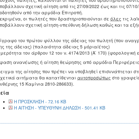
ούχους πωλητές, καλούνται οι πωλητές που δραστηριοποιούντα
ποβάλλουν σχετική αίτηση από τις 27/09/2022 έως και τις 07/1
οδοτηθούν από την αρμόδια Επιτροπή.
εκριμένα, οι πωλητές που δραστηριοποιούνται σε
όλες
τις λαϊ
ποβάλλουν σχετική αίτηση-υπεύθυνη δήλωση καθώς και τα εξής
τίγραφο του πρώτου φύλλου της άδειας του πωλητή (που αναγρ
ης της άδειας) (παλαιότητα άδειας 5 μόρια/έτος)
ημερότητα του άρθρου 12 του ν. 4174/2013 (Α ́ 170) (φορολογική
φαση ανανέωσης ή αίτηση θεώρησης από αρμόδια Περιφέρει
ειγμα της αίτησης που πρέπει να υποβληθεί επισυνάπτεται σ
χετικά αιτήματα θα κατατίθενται
αυτοπροσώπως
στο γραφείο
υθέρνης 15 Καμίνια 2810-286633).
εία
Η ΠΡΟΣΚΛΗΣΗ - 72.16 KB
Η ΑΙΤΗΣΗ - ΥΠΕΥΘΥΝΗ ΔΗΛΩΣΗ - 501.41 KB