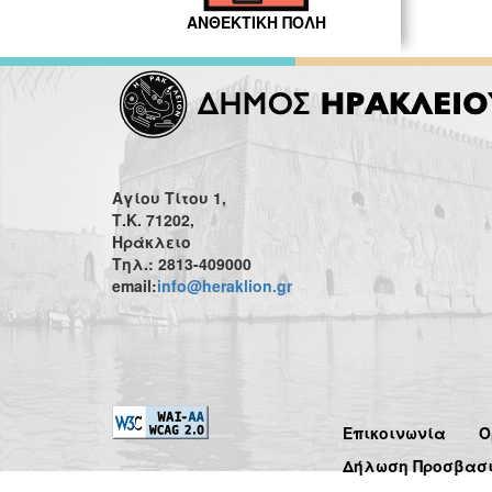
ΑΝΘΕΚΤΙΚΗ ΠΟΛΗ
Αγίου Τίτου 1,
Τ.Κ. 71202,
Ηράκλειο
Τηλ.: 2813-409000
email:
info@heraklion.gr
Επικοινωνία
Ό
Δήλωση Προσβασ