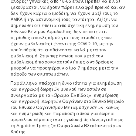
άνδρες/ γυναίκες από 18-65 ετών. Πρέπει να είναι
ξεκούραστοι, να έχουν πάρει ελαφρύ πρωινό και αν
δεν έχουν κάρτα αιμοδότη, να έχουν μαζί τους το
ΑΜΚΑ ή την αστυνομική τους ταυτότητα. Αξίζει να
σημειωθεί ότι έπειτα από σχετική ενημέρωση του
Εθνικού Κέντρου Αιμοδοσίας, δεν απαιτείται
περίοδος αποκλεισμού για τους αιμοδότες που
έχουν εμβολιαστεί έναντι της COVID-19, με την
προϋπόθεση ότι αισθάνονται καλά μετά τον
εμβολιασμό. Στην περίπτωση που μετά τον
εμβολιασμό παρουσιαστούν ήπιες αντιδράσεις
μπορούν να προσφέρουν αίμα 7 ημέρες μετά την
πάροδο των συμπτωμάτων.
Παράλληλα υπάρχει η δυνατότητα για ενημέρωση
και εγγραφή δωρητών μυελού των οστών σε
συνεργασία με το «Όραμα Ελπίδας», ενημέρωση
και εγγραφή Δωρητών Οργάνων στο Εθνικό Μητρώο
του Εθνικού Οργανισμού Μεταμοσχεύσεων καθώς
και ενημέρωση και παράδοση ασκού για δωρεά
ομφάλιου αίματος (για εγκύους) σε συνεργασία με
τη Δημόσια Τράπεζα Ομφαλικών Βλαστοκυττάρων
Κρήτης.