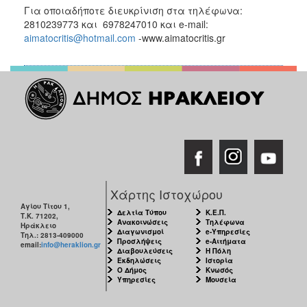
Για οποιαδήποτε διευκρίνιση στα τηλέφωνα:
2810239773 και 6978247010 και e-mail:
aimatocritis@hotmail.com
-www.aimatocritis.gr
Χάρτης Ιστοχώρου
Αγίου Τίτου 1,
Δελτία Τύπου
Κ.Ε.Π.
Τ.Κ. 71202,
Ανακοινώσεις
Τηλέφωνα
Ηράκλειο
Διαγωνισμοί
e-Υπηρεσίες
Τηλ.: 2813-409000
Προσλήψεις
e-Αιτήματα
email:
info@heraklion.gr
Διαβουλεύσεις
Η Πόλη
Εκδηλώσεις
Ιστορία
Ο Δήμος
Κνωσός
Υπηρεσίες
Μουσεία