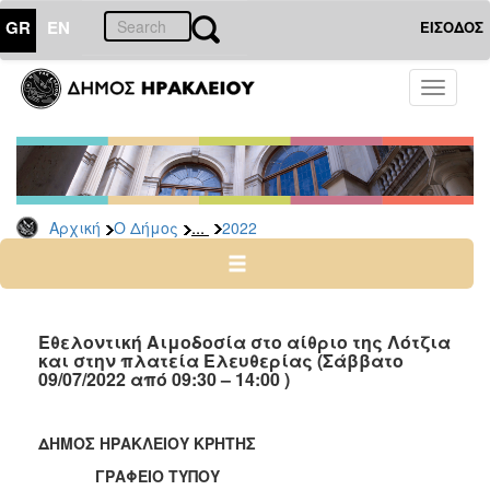
GR
EN
ΕΙΣΟΔΟΣ
Ο
Toggle
ΔΗΜΟΣ
navigati
Δελτία
Τύπου
Αρχείο
...
Αρχική
Ο Δήμος
2022
2026
2025
2024
2023
Εθελοντική Αιμοδοσία στο αίθριο της Λότζια
και στην πλατεία Ελευθερίας (Σάββατο
2022
09/07/2022 από 09:30 – 14:00 )
2021
2020
ΔΗΜΟΣ ΗΡΑΚΛΕΙΟΥ ΚΡΗΤΗΣ
2019
ΓΡΑΦΕΙΟ ΤΥΠΟΥ